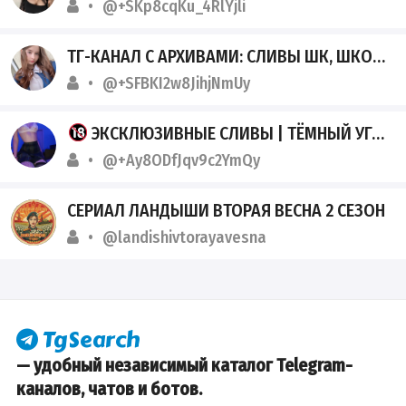
@+SKp8cqKu_4RlYjli
ТГ-КАНАЛ С АРХИВАМИ: СЛИВЫ ШК, ШКОДНИЦ. ТАКЖЕ ВНУТРИ: СТУДЕНТКИ И АЛЬТУШКИ В НЕОГРАНИЧЕННОМ ДОСТУПЕ.
@+SFBKI2w8JihjNmUy
ЭКСКЛЮЗИВНЫЕ СЛИВЫ | ТЁМНЫЙ УГОЛОК 18+
@+Ay8ODfJqv9c2YmQy
СЕРИАЛ ЛАНДЫШИ ВТОРАЯ ВЕСНА 2 СЕЗОН
@landishivtorayavesna
— удобный независимый каталог Telegram-
каналов, чатов и ботов.