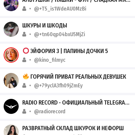
@+T5_is1WdeAU0MzBi
ШКУРЫ И ШКОДЫ
@+tn60qp04bxU5MjZi
ЭЙФОРИЯ 3 | ПАПИНЫ ДОЧКИ 5
@kino_filmyc
ГОРЯЧИЙ ПРИВАТ РЕАЛЬНЫХ ДЕВУШЕК
@+79yclA3fh09jZmEy
RADIO RECORD - ОФИЦИАЛЬНЫЙ TELEGRAM КАНАЛА РАДИОСТАНЦИИ
@radiorecord
РАЗВРАТНЫЙ СКЛАД ШКУРОК И НЕФОРШ