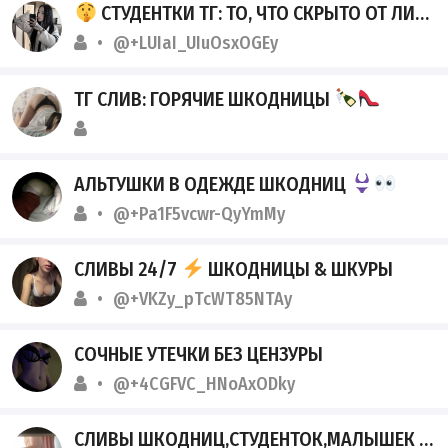
СТУДЕНТКИ ТГ: ТО, ЧТО СКРЫТО ОТ ЛИШНИХ ГЛАЗ
@+LUIaI_UIuOsxOGEy
ТГ СЛИВ: ГОРЯЧИЕ ШКОДНИЦЫ
АЛЬТУШКИ В ОДЕЖДЕ ШКОДНИЦ
@+Pa1F5vcwr-QyYmMy
СЛИВЫ 24/7
ШКОДНИЦЫ & ШКУРЫ
@+VKZy_pTcWT85NTAy
СОЧНЫЕ УТЕЧКИ БЕЗ ЦЕНЗУРЫ
@+4CGFVC_HNoAxODky
СЛИВЫ ШКОДНИЦ,СТУДЕНТОК,МАЛЫШЕК ТГ