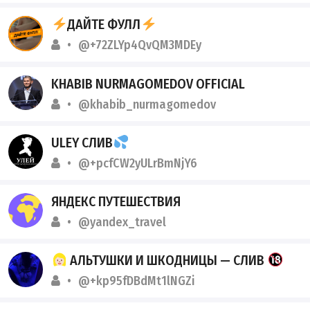
ДАЙТЕ ФУЛЛ
@+72ZLYp4QvQM3MDEy
KHABIB NURMAGOMEDOV OFFICIAL
@khabib_nurmagomedov
ULEY СЛИВ
@+pcfCW2yULrBmNjY6
ЯНДЕКС ПУТЕШЕСТВИЯ
@yandex_travel
АЛЬТУШКИ И ШКОДНИЦЫ — СЛИВ
@+kp95fDBdMt1lNGZi