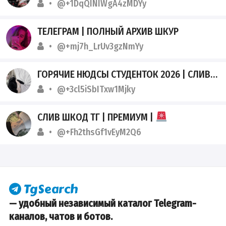
@+1DqQINIWgA4zMDYy
ТЕЛЕГРАМ | ПОЛНЫЙ АРХИВ ШКУР
@+mj7h_LrUv3gzNmYy
ГОРЯЧИЕ НЮДСЫ СТУДЕНТОК 2026 | СЛИВЫ БЕЗ ЦЕНЗУРЫ
@+3cl5iSbITxw1Mjky
СЛИВ ШКОД ТГ | ПРЕМИУМ |
@+Fh2thsGf1vEyM2Q6
— удобный независимый каталог Telegram-
каналов, чатов и ботов.