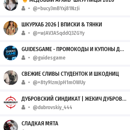
@+bucy3mBYxj81NzJi
ШКУРХАБ 2026 | ВПИСКИ & ТЯНКИ
@+wJAV3ASqddQ3ZGYy
GUIDESGAME - ПРОМОКОДЫ И КУПОНЫ ДЛЯ ИГР
@guidesgame
СВЕЖИЕ СЛИВЫ СТУДЕНТОК И ШКОДНИЦ
@+8ty9IzmJpH1mOWUy
ДУБРОВСКИЙ СИНДИКАТ | ЖЕКИЧ ДУБРОВСКИЙ
@dubrovskiy_444
СЛАДКАЯ МЯТА