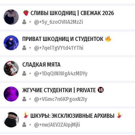
СЛИВЫ ШКОДНИЦ | СВЕЖАК 2026
@+5y_6zoOVIIA2MzZi
ПРИВАТ ШКОДНИЦ И СТУДЕНТОК
@+7qelTgVYtd41YThi
СЛАДКАЯ МЯТА
@+1DqQINIWgA4zMDYy
ЖГУЧИЕ СТУДЕНТКИ | PRIVATE
@+VGmc7n6KPgoxN2Iy
ШКУРЫ: ЭКСКЛЮЗИВНЫЕ АРХИВЫ
@+nwJAEV2ZAIpjMjli