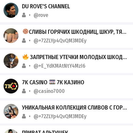
DU ROVE'S CHANNEL
@rove
СЛИВЫ ГОРЯЧИХ ШКОДНИЦ, ШКУР, ТЯНК В НАШЕМ TGK
@+72ZLYp4QvQM3MDEy
ЗАПРЕТНЫЕ УТЕЧКИ МОЛОДЫХ ШКОДНИЦ 18+
@+E_YdKMAtNtY4MzI6
7K CASINO
7К КАЗИНО
@casino7000
УНИКАЛЬНАЯ КОЛЛЕКЦИЯ СЛИВОВ С ГОРЯЧИМИ СТУДЕНТКАМИ, ШКОДНИЦАМИ, ШКУРАМИ И АЛЬТУШКАМИ
@+72ZLYp4QvQM3MDEy
ПРИВАТ АЛЬТУШЕК