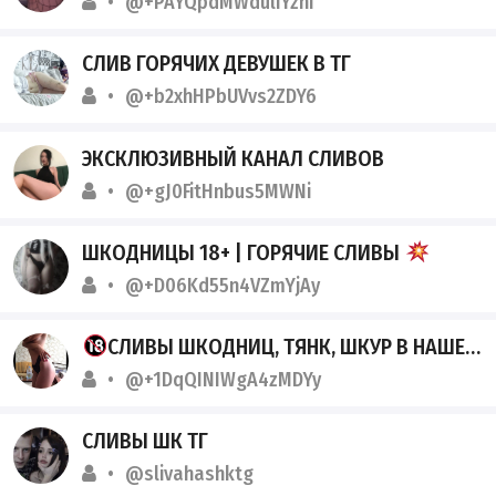
@+PAYQpdMWduliYzhi
СЛИВ ГОРЯЧИХ ДЕВУШЕК В ТГ
@+b2xhHPbUVvs2ZDY6
ЭКСКЛЮЗИВНЫЙ КАНАЛ СЛИВОВ
@+gJ0FitHnbus5MWNi
ШКОДНИЦЫ 18+ | ГОРЯЧИЕ СЛИВЫ
@+D06Kd55n4VZmYjAy
СЛИВЫ ШКОДНИЦ, ТЯНК, ШКУР В НАШЕМ ТГК
@+1DqQINIWgA4zMDYy
СЛИВЫ ШК ТГ
@slivahashktg