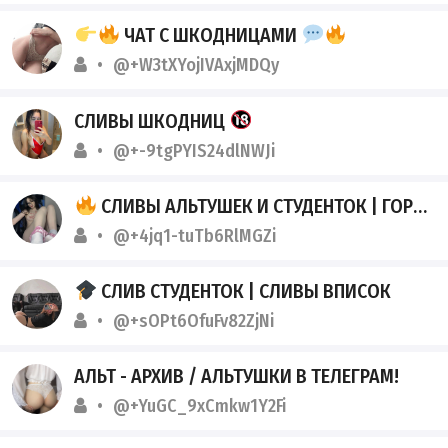
ЧАТ С ШКОДНИЦАМИ
@+W3tXYojIVAxjMDQy
СЛИВЫ ШКОДНИЦ
@+-9tgPYIS24dlNWJi
СЛИВЫ АЛЬТУШЕК И СТУДЕНТОК | ГОРЯЧИЕ НЮДСЫ
@+4jq1-tuTb6RlMGZi
СЛИВ СТУДЕНТОК | СЛИВЫ ВПИСОК
@+sOPt6OfuFv82ZjNi
АЛЬТ - АРХИВ / АЛЬТУШКИ В ТЕЛЕГРАМ!
@+YuGC_9xCmkw1Y2Fi