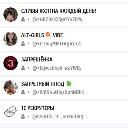
СЛИВЫ ЖОП НА КАЖДЫЙ ДЕНЬ!
@+GbZ0ckZ5p0Y4ZDYy
ALT-GIRLS
VIBE
@+L-OuqMMFFRg4YTZi
ЗАПРЕЩЁНКА
@+J2ywcbksV-wzYWEy
ЗАПРЕТНЫЙ ПЛОД
@+WKS4utHyz0phNDhk
1С РЕКРУТЕРЫ
@veratis_1C_recruiting