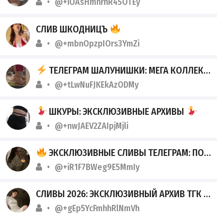
@+iOAsHmnrhR45OTEy
СЛИВ ШКОДНИЦЪ
@+mbnOpzpIOrs3YmZi
ТЕЛЕГРАМ ШАЛУНИШКИ: МЕГА КОЛЛЕКЦИЯ
@+tLwNuFJKEkAzODMy
ШКУРЫ: ЭКСКЛЮЗИВНЫЕ АРХИВЫ
@+nwJAEV2ZAIpjMjli
ЭКСКЛЮЗИВНЫЕ СЛИВЫ ТЕЛЕГРАМ: ПОЛНОЕ ПОГРУЖЕНИЕ В МИР ЗАПРЕТНЫХ УДОВОЛЬСТВИЙ
@+iR1F7BWeg9E5MmIy
СЛИВЫ 2026: ЭКСКЛЮЗИВНЫЙ АРХИВ ТГК
@+gEp5YcFmhhRlNmVh