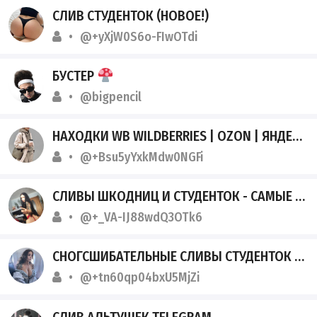
СЛИВ СТУДЕНТОК (НОВОЕ!)
@+yXjW0S6o-FIwOTdi
БУСТЕР
@bigpencil
НАХОДКИ WB WILDBERRIES | OZON | ЯНДЕКС МАРКЕТ
@+Bsu5yYxkMdw0NGFi
СЛИВЫ ШКОДНИЦ И СТУДЕНТОК - САМЫЕ СВЕЖИЕ!
@+_VA-IJ88wdQ3OTk6
СНОГСШИБАТЕЛЬНЫЕ СЛИВЫ СТУДЕНТОК
@+tn60qp04bxU5MjZi
СЛИВ АЛЬТУШЕК TELEGRAM