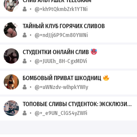
@+kh9tQkmbZrk1YTNi
ТАЙНЫЙ КЛУБ ГОРЯЧИХ СЛИВОВ
@+ndJJj6P9Cm80YWNi
СТУДЕНТКИ ОНЛАЙН СЛИВ
@+JUUEh_8H-CgxMDVi
БОМБОВЫЙ ПРИВАТ ШКОДНИЦ
@+uWNzdv-wlhpkYWIy
ТОПОВЫЕ СЛИВЫ СТУДЕНТОК: ЭКСКЛЮЗИВ ИЗ ТГК-АРХИВОВ
@+_e9UN_ClGS4yZWFi