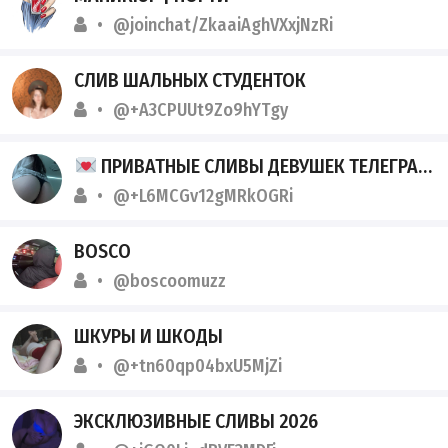
@joinchat/ZkaaiAghVXxjNzRi
СЛИВ ШАЛЬНЫХ СТУДЕНТОК
@+A3CPUUt9Zo9hYTgy
ПРИВАТНЫЕ СЛИВЫ ДЕВУШЕК ТЕЛЕГРАМ
@+L6MCGv12gMRkOGRi
BOSCO
@boscoomuzz
ШКУРЫ И ШКОДЫ
@+tn60qp04bxU5MjZi
ЭКСКЛЮЗИВНЫЕ СЛИВЫ 2026