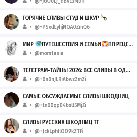
@+jGO0Lj_dBVE3MDFi
ГОРЯЧИЕ СЛИВЫ СТУД И ШКУР
@+PSxdEyhjNQA0ZmQ6
МИР
ПУТЕШЕСТВИЯ И СЕМЬИ
ПП РЕЦЕПТЫ
@momtasia
ТЕЛЕГРАМ-ТАЙНЫ 2026: ВСЕ СЛИВЫ В ОДНОМ МЕСТЕ
@+6n0nJLRiAbwzZmZi
САМЫЕ ОБСУЖДАЕМЫЕ СЛИВЫ ШКОДНИЦ
@+tn60qp04bxU5MjZi
СЛИВЫ РУССКИХ ШКОДНИЦ ТГ
@+JckLphllQO9kZTFi