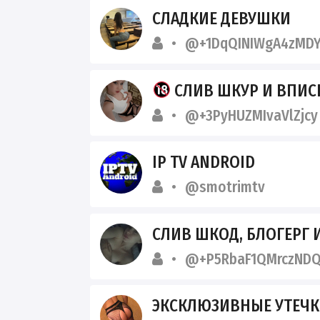
СЛАДКИЕ ДЕВУШКИ
@+1DqQINIWgA4zMDY
СЛИВ ШКУР И ВПИ
@+3PyHUZMIvaVlZjcy
IP TV ANDROID
@smotrimtv
СЛИВ ШКОД, БЛОГЕРГ
@+P5RbaF1QMrczND
ЭКСКЛЮЗИВНЫЕ УТЕЧКИ 