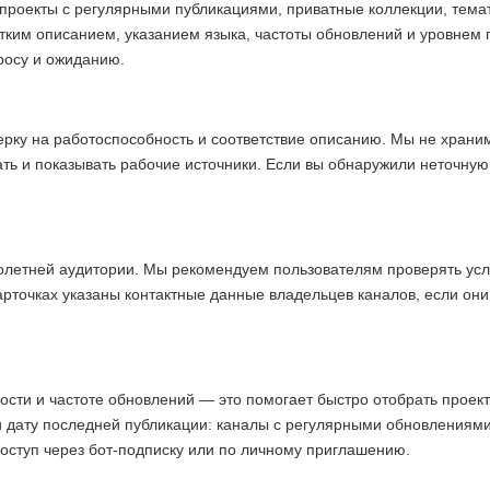
проекты с регулярными публикациями, приватные коллекции, темат
тким описанием, указанием языка, частоты обновлений и уровнем 
просу и ожиданию.
ерку на работоспособность и соответствие описанию. Мы не хран
ать и показывать рабочие источники. Если вы обнаружили неточну
олетней аудитории. Мы рекомендуем пользователям проверять усл
арточках указаны контактные данные владельцев каналов, если они
ости и частоте обновлений — это помогает быстро отобрать прое
и дату последней публикации: каналы с регулярными обновлениям
доступ через бот-подписку или по личному приглашению.