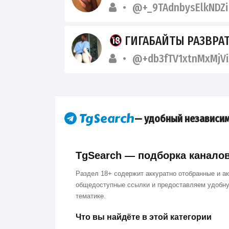
@+_9TAdnbysElkNDZi
ГИГАБАЙТЫ РАЗВРАТА | Ш
@+db3fTV1xtnMxMjVi
— удобный независим
TgSearch — подборка каналов 
Раздел 18+ содержит аккуратно отобранные и а
общедоступные ссылки и предоставляем удобну
тематике.
Что вы найдёте в этой категории