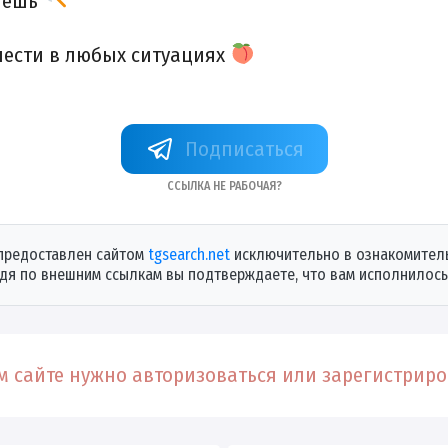
очешь
елести в любых ситуациях
luciddreams?start=dstashevskii67
Ссылка не рабочая?
предоставлен сайтом
tgsearch.net
исключительно в ознакомитель
дя по внешним ссылкам вы подтверждаете, что вам исполнилось 
 сайте нужно авторизоваться или зарегистриров