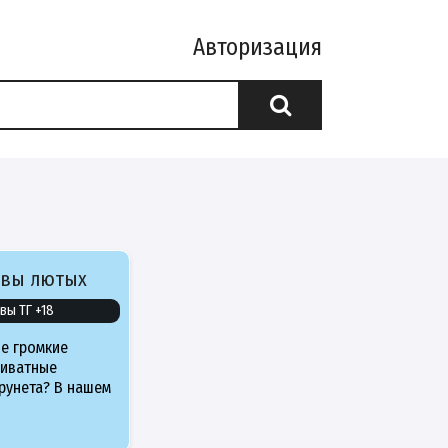
Авторизация
ивы лютых
вы ТГ +18
е громкие
риватные
рунета? В нашем