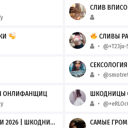
СЛИВ ВПИСО
y
СКИ
СЛИВЫ РАЗВРАТ
@+T23ju-
СЕКСОЛОГИЯ
@smotret
 И ОНЛИФАНЩИЦ
ШКОДНИЦЫ 
Qy
@+eRLOc
2026 | ШКОДНИЦЫ
САМЫЕ ГРО