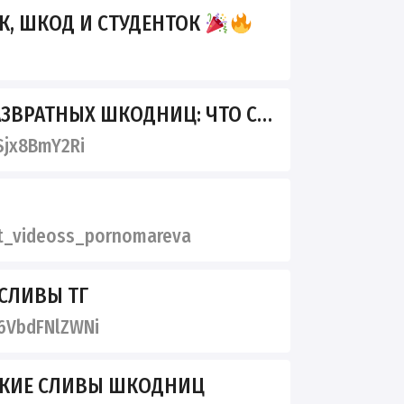
К, ШКОД И СТУДЕНТОК
НЫХ ШКОДНИЦ: ЧТО СКРЫВАЮТ ИХ ТЕЛЕФОНЫ
Sjx8BmY2Ri
_videoss_pornomareva
СЛИВЫ ТГ
6VbdFNlZWNi
МКИЕ СЛИВЫ ШКОДНИЦ