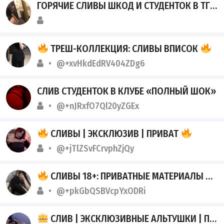
ГОРЯЧИЕ СЛИВЫ ШКОД И СТУДЕНТОК В ТГ
ТРЕШ-КОЛЛЕКЦИЯ: СЛИВЫ ВПИСОК
@+xvHkdEdRV404ZDg6
СЛИВ СТУДЕНТОК В КЛУБЕ «ПОЛНЫЙ ШОК»
@+nJRxfO7Ql20yZGEx
СЛИВЫ | ЭКСКЛЮЗИВ | ПРИВАТ
@+jTlZSvFCrvphZjQy
СЛИВЫ 18+: ПРИВАТНЫЕ МАТЕРИАЛЫ ИЗ ЗАКРЫТЫХ ЧАТОВ
@+pkGbQSBVcpYxODRi
СЛИВ | ЭКСКЛЮЗИВНЫЕ АЛЬТУШКИ | ПОЛНЫЙ ДОСТУП