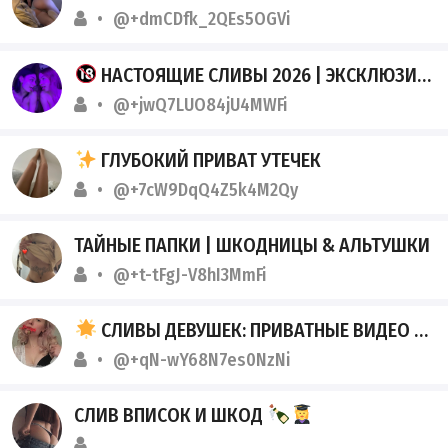
@+dmCDfk_2QEs5OGVi
НАСТОЯЩИЕ СЛИВЫ 2026 | ЭКСКЛЮЗИВНЫЕ НЮДСЫ
@+jwQ7LUO84jU4MWFi
ГЛУБОКИЙ ПРИВАТ УТЕЧЕК
@+7cW9DqQ4Z5k4M2Qy
ТАЙНЫЕ ПАПКИ | ШКОДНИЦЫ & АЛЬТУШКИ
@+t-tFgJ-V8hI3MmFi
СЛИВЫ ДЕВУШЕК: ПРИВАТНЫЕ ВИДЕО ИЗ ТЕЛЕГРАМА
@+qN-wY68N7es0NzNi
СЛИВ ВПИСОК И ШКОД