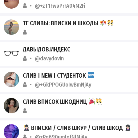
@+zT1FwaPrFA04M2Fi
ТГ СЛИВЫ: ВПИСКИ И ШКОДЫ
ДАВЫДОВ.ИНДЕКС
@davydovin
СЛИВ | NEW | СТУДЕНТОК
@+GkPPOGUoIwBmNjAy
СЛИВ ВПИСОК ШКОДНИЦ
ВПИСКИ / СЛИВ ШКУР / СЛИВ ШКОД
@+Pq690umlpfNlMjAy