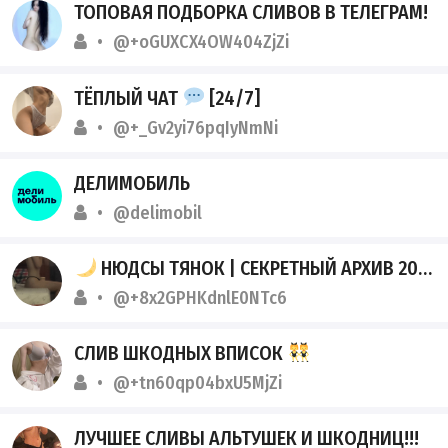
ТОПОВАЯ ПОДБОРКА СЛИВОВ В ТЕЛЕГРАМ!
@+oGUXCX4OW404ZjZi
ТЁПЛЫЙ ЧАТ
[24/7]
@+_Gv2yi76pqIyNmNi
ДЕЛИМОБИЛЬ
@delimobil
НЮДСЫ ТЯНОК | СЕКРЕТНЫЙ АРХИВ 2026
@+8x2GPHKdnlE0NTc6
СЛИВ ШКОДНЫХ ВПИСОК
@+tn60qp04bxU5MjZi
ЛУЧШЕЕ СЛИВЫ АЛЬТУШЕК И ШКОДНИЦ!!!