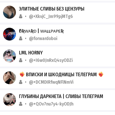
ЭЛИТНЫЕ СЛИВЫ БЕЗ ЦЕНЗУРЫ
@+XkvjC_Jm99pjMTg6
ҒᴏƦᴡᴀƦᴅ | ᴡᴀʟʟᴘᴀᴘᴇƦ
@forwardoboi
LML HORNY
@+I6w0JnRxQ4syODZi
ВПИСКИ И ШКОДНИЦЫ ТЕЛЕГРАМ
@+DCMDIRfwqNFlNmVi
ГЛУБИНЫ ДАРКНЕТА | СЛИВЫ ТЕЛЕГРАМ
@+QOv7nu7y4-kyODJh