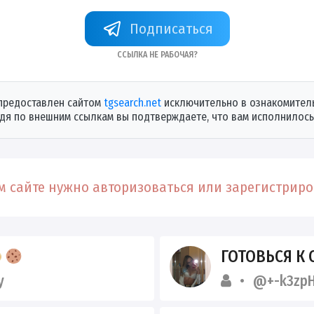
+rdWWz4bXCLgwZGEy
Ссылка не рабочая?
предоставлен сайтом
tgsearch.net
исключительно в ознакомитель
дя по внешним ссылкам вы подтверждаете, что вам исполнилось 
 сайте нужно авторизоваться или зарегистриров
ГОТОВЬСЯ К С
y
@+-k3zpH