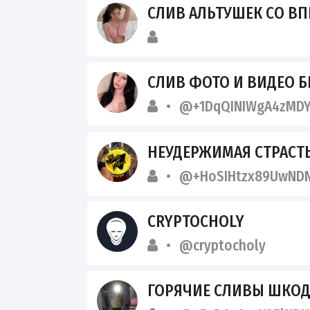
СЛИВ АЛЬТУШЕК СО ВПИСОК
СЛИВ ФОТО И ВИДЕО БЫВШИХ 
@+1DqQINIWgA4zMDY
НЕУДЕРЖИМАЯ СТРАСТЬ ШКОД
@+HoSIHtzx89UwNDN
CRYPTOCHOLY
@cryptocholy
ГОРЯЧИЕ СЛИВЫ ШКОДНИ