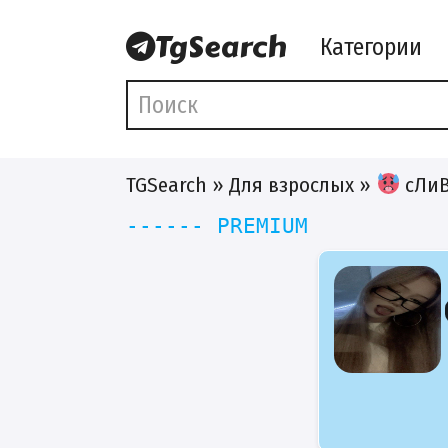
Категории
TGSearch
»
Для взрослых
»
сЛиВ
------ PREMIUM