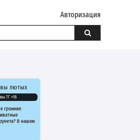
Авторизация
ивы лютых
вы ТГ +18
е громкие
риватные
рунета? В нашем