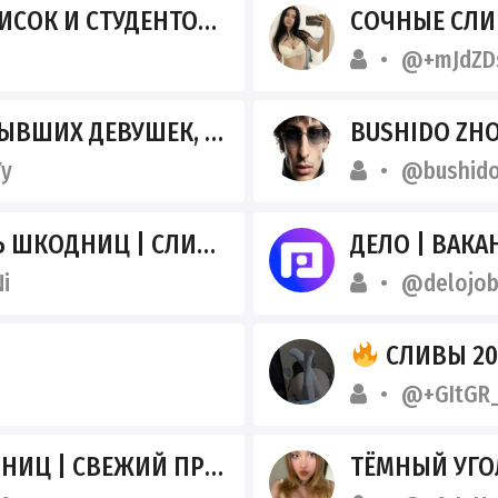
 И СТУДЕНТОК 18+ ТГ
СОЧНЫЕ СЛИ
@+mJdZ
ДЕВУШЕК, СОДЕРЖАНОК.
BUSHIDO ZHO 
y
@bushid
НИЦ | СЛИВЫ ШКОДНИЦ
ДЕЛО | ВАКА
i
@delojo
СЛИВЫ 20
@+GItGR
Ц | СВЕЖИЙ ПРИВАТ
ТЁМНЫЙ УГО