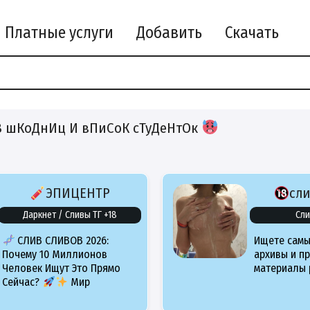
Платные услуги
Добавить
Скачать
 шКоДнИц И вПиСоК сТуДеНтОк
ЭПИЦЕНТР
сл
Даркнет / Сливы ТГ +18
Сли
СЛИВ СЛИВОВ 2026:
Ищете самы
Почему 10 Миллионов
архивы и п
Человек Ищут Это Прямо
материалы 
Сейчас?
Мир