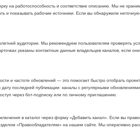
ерку на работоспособность и соответствие описанию. Мы не хран
ать и показывать рабочие источники. Если вы обнаружили неточну
олетней аудитории. Мы рекомендуем пользователям проверять усл
арточках указаны контактные данные владельцев каналов, если они
ости и частоте обновлений — это помогает быстро отобрать прое
и дату последней публикации: каналы с регулярными обновлениям
доступ через бот-подписку или по личному приглашению.
включения в каталог через форму «Добавить канал». Если вы право
азделом «Правообладателям» на нашем сайте. Мы оперативно ра