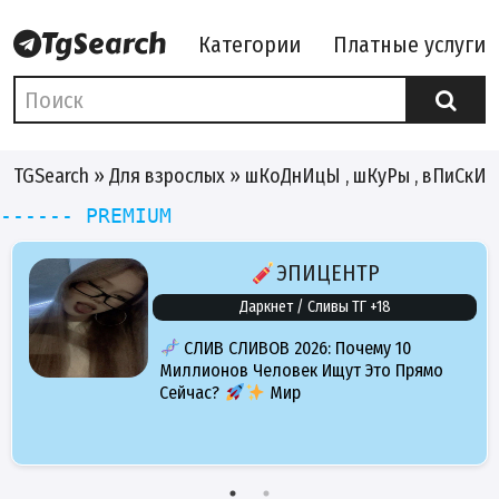
Категории
Платные услуги
TGSearch
»
Для взрослых
» шКоДнИцЫ , шКуРы , вПиСкИ
------ PREMIUM
ЭПИЦЕНТР
Даркнет / Сливы ТГ +18
СЛИВ СЛИВОВ 2026: Почему 10
Миллионов Человек Ищут Это Прямо
Сейчас?
Мир