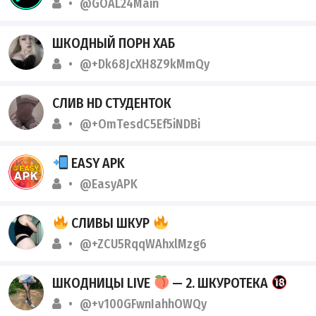
@GOAL24Main
ШКОДНЫЙ ПОРН ХАБ
@+Dk68JcXH8Z9kMmQy
СЛИВ HD СТУДЕНТОК
@+OmTesdC5Ef5iNDBi
EASY APK
@EasyAPK
СЛИВЫ ШКУР
@+ZCU5RqqWAhxlMzg6
ШКОДНИЦЫ LIVE
— 2. ШКУРОТЕКА
@+v100GFwnIahhOWQy