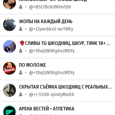
@+BSLYBrJkVNVmYjI6
ЖОПЫ НА КАЖДЫЙ ДЕНЬ
@+J2ywcbksV-wzYWEy
СЛИВЫ TG ШКОДНИЦ, ШКУР, ТЯНК 18+
@+1DqQINIWgA4zMDYy
ПО МОЛОЖЕ
@+1DqQINIWgA4zMDYy
СКРЫТАЯ СЪЁМКА ШКОДНИЦ С РЕАЛЬНЫХ ВПИСОК 2026
@+J-SS88-qGnEyMmE6
АРЕНА ВЕСТЕЙ • АТЛЕТИКА