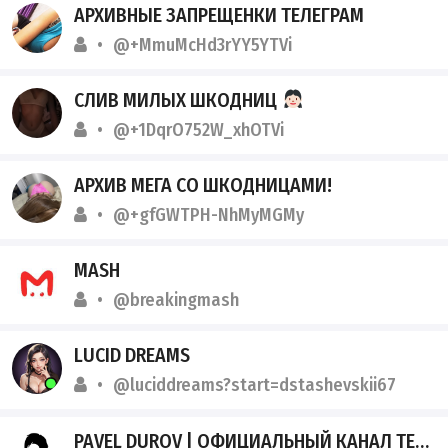
АРХИВНЫЕ ЗАПРЕЩЕНКИ ТЕЛЕГРАМ
@+MmuMcHd3rYY5YTVi
СЛИВ МИЛЫХ ШКОДНИЦ
@+1DqrO752W_xhOTVi
АРХИВ МЕГА СО ШКОДНИЦАМИ!
@+gfGWTPH-NhMyMGMy
MASH
@breakingmash
LUCID DREAMS
@luciddreams?start=dstashevskii67
PAVEL DUROV | ОФИЦИАЛЬНЫЙ КАНАЛ ТЕЛЕГРАМ ПАВЛА ДУРОВА