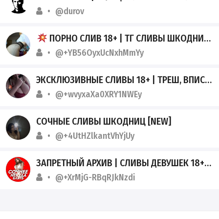
@durov
ПОРНО СЛИВ 18+ | ТГ СЛИВЫ ШКОДНИЦ | ВИДЕО АРХИВ
@+YB56OyxUcNxhMmYy
ЭКСКЛЮЗИВНЫЕ СЛИВЫ 18+ | ТРЕШ, ВПИСКИ И ПРИВАТ
@+wvyxaXa0XRY1NWEy
СОЧНЫЕ СЛИВЫ ШКОДНИЦ [NEW]
@+4UtHZlkantVhYjUy
ЗАПРЕТНЫЙ АРХИВ | СЛИВЫ ДЕВУШЕК 18+ И ПРИВАТНЫЕ ВИДЕО ИЗ ТГ
@+XrMjG-RBqRJkNzdi