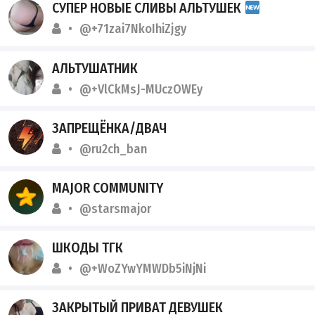
СУПЕР НОВЫЕ СЛИВЫ АЛЬТУШЕК
@+71zai7NkoIhiZjgy
АЛЬТУШАТНИК
@+VlCkMsJ-MUczOWEy
ЗАПРЕЩЁНКА/ДВАЧ
@ru2ch_ban
MAJOR COMMUNITY
@starsmajor
ШКОДЫ ТГК
@+WoZYwYMWDb5iNjNi
ЗАКРЫТЫЙ ПРИВАТ ДЕВУШЕК