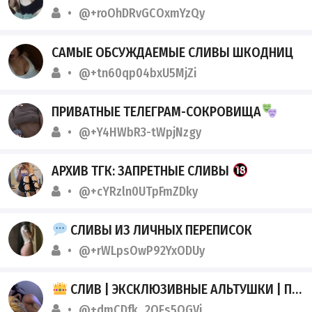
@+roOhDRvGCOxmYzQy
САМЫЕ ОБСУЖДАЕМЫЕ СЛИВЫ ШКОДНИЦ
@+tn60qp04bxU5MjZi
ПРИВАТНЫЕ ТЕЛЕГРАМ-СОКРОВИЩА
@+Y4HWbR3-tWpjNzgy
АРХИВ ТГК: ЗАПРЕТНЫЕ СЛИВЫ
@+cYRzln0UTpFmZDky
СЛИВЫ ИЗ ЛИЧНЫХ ПЕРЕПИСОК
@+rWLpsOwP92YxODUy
СЛИВ | ЭКСКЛЮЗИВНЫЕ АЛЬТУШКИ | ПОЛНЫЙ ДОСТУП
@+dmCDfk_2QEs5OGVi