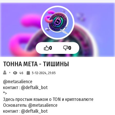
0
0
ТОННА МЕТА - ТИШИНЫ
46
5-12-2024, 21:05
@metasalience
контакт :
@deftalk_bot
">
Здесь простым языком о TON и криптовалюте
Основатель:
@metasalience
контакт :
@deftalk_bot