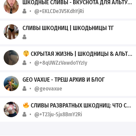
ШКОДНЫЕ СЛИВЫ - ВКУСНОТА ДЛЯ АЛЬТУШЕК ТГК
@+EKLCDe3V5KdhYjRi
СЛИВЫ ШКОДНИЦ | ШКОДЬНИЦЫ ТГ
СКРЫТАЯ ЖИЗНЬ | ШКОДНИЦЫ & АЛЬТУШКИ
@+8qUWZzVawdo1YzIy
GEO VAXUE - ТРЕШ АРХИВ И БЛОГ
@geovaxue
СЛИВЫ РАЗВРАТНЫХ ШКОДНИЦ: ЧТО СКРЫВАЮТ ИХ ТЕЛЕФОНЫ
@+T23ju-Sjx8BmY2Ri