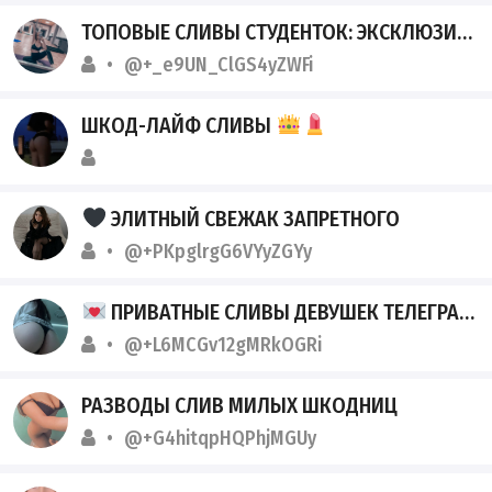
ТОПОВЫЕ СЛИВЫ СТУДЕНТОК: ЭКСКЛЮЗИВ ИЗ ТГК-АРХИВОВ
@+_e9UN_ClGS4yZWFi
ШКОД-ЛАЙФ СЛИВЫ
ЭЛИТНЫЙ СВЕЖАК ЗАПРЕТНОГО
@+PKpglrgG6VYyZGYy
ПРИВАТНЫЕ СЛИВЫ ДЕВУШЕК ТЕЛЕГРАМ
@+L6MCGv12gMRkOGRi
РАЗВОДЫ СЛИВ МИЛЫХ ШКОДНИЦ
@+G4hitqpHQPhjMGUy