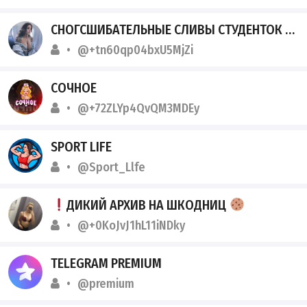
СНОГСШИБАТЕЛЬНЫЕ СЛИВЫ СТУДЕНТОК
@+tn60qp04bxU5MjZi
СОЧНОЕ
@+72ZLYp4QvQM3MDEy
SPORT LIFE
@Sport_Llfe
ДИКИЙ АРХИВ НА ШКОДНИЦ
@+0KoJvJ1hL11iNDky
TELEGRAM PREMIUM
@premium