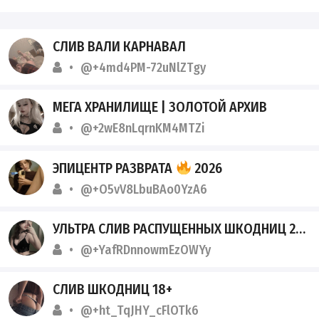
СЛИВ ВАЛИ КАРНАВАЛ
@+4md4PM-72uNlZTgy
МЕГА ХРАНИЛИЩЕ | ЗОЛОТОЙ АРХИВ
@+2wE8nLqrnKM4MTZi
ЭПИЦЕНТР РАЗВРАТА
2026
@+O5vV8LbuBAo0YzA6
УЛЬТРА СЛИВ РАСПУЩЕННЫХ ШКОДНИЦ 2026
@+YafRDnnowmEzOWYy
СЛИВ ШКОДНИЦ 18+
@+ht_TqJHY_cFlOTk6