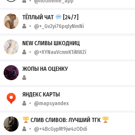
@notmeme_app
ТЁПЛЫЙ ЧАТ
[24/7]
@+_Gv2yi76pqIyNmNi
NEW СЛИВЫ ШКОДНИЦ
@+XYNauVcnmK1iNWZi
ЖОПЫ НА ОЦЕНКУ
ЯНДЕКС КАРТЫ
@mapsyandex
СЛИВ СЛИВОВ: ЛУЧШИЙ ТГК
@+4BcGypM9jw4zODdi