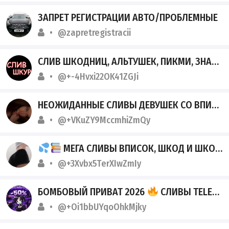
ЗАПРЕТ РЕГИСТРАЦИИ АВТО/ПРОБЛЕМНЫЕ
@zapretregistracii
СЛИВ ШКОДНИЦ, АЛЬТУШЕК, ПИКМИ, ЗНАМЕНИТОСТЕЙ, БЛОГЕРОВ
@+-4Hvxi22OK41ZGJi
НЕОЖИДАННЫЕ СЛИВЫ ДЕВУШЕК СО ВПИСОК
@+VKuZY9MccmhiZmQy
МЕГА СЛИВЫ ВПИСОК, ШКОД И ШКОДНИЦ
@+3Xvbx5TerXIwZmIy
БОМБОВЫЙ ПРИВАТ 2026
СЛИВЫ TELEGRAM
@+Oi1bbUYqoOhkMjky