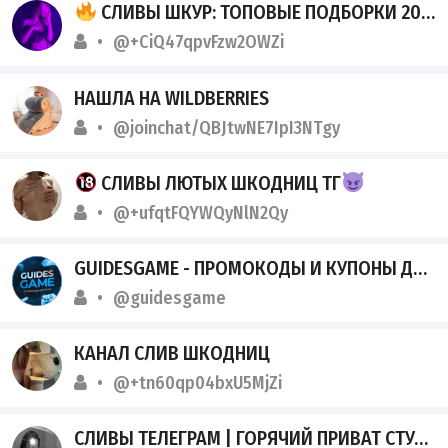
СЛИВЫ ШКУР: ТОПОВЫЕ ПОДБОРКИ 2026
@+CiQ47qpvFzw2OWZi
НАШЛА НА WILDBERRIES
@joinchat/QBJtwNE7IpI3NTgy
СЛИВЫ ЛЮТЫХ ШКОДНИЦ ТГ
@+ufqtFQYWQyNlN2Qy
GUIDESGAME - ПРОМОКОДЫ И КУПОНЫ ДЛЯ ИГР
@guidesgame
КАНАЛ СЛИВ ШКОДНИЦ
@+tn60qp04bxU5MjZi
СЛИВЫ ТЕЛЕГРАМ | ГОРЯЧИЙ ПРИВАТ СТУДЕНТОК 2026