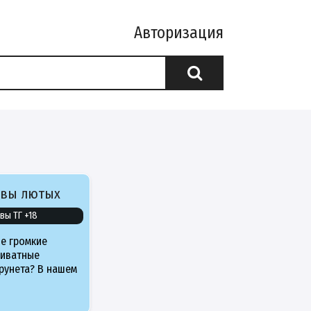
Авторизация
ивы лютых
вы ТГ +18
е громкие
риватные
рунета? В нашем