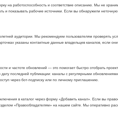
ерку на работоспособность и соответствие описанию. Мы не хран
ать и показывать рабочие источники. Если вы обнаружили неточну
олетней аудитории. Мы рекомендуем пользователям проверять усл
арточках указаны контактные данные владельцев каналов, если они
ости и частоте обновлений — это помогает быстро отобрать прое
и дату последней публикации: каналы с регулярными обновлениям
доступ через бот-подписку или по личному приглашению.
включения в каталог через форму «Добавить канал». Если вы право
азделом «Правообладателям» на нашем сайте. Мы оперативно ра