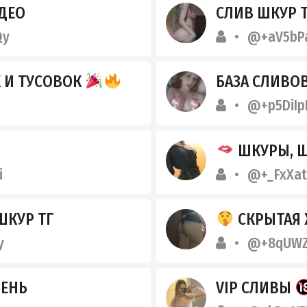
ДЕО
СЛИВ ШКУР Т
Qy
@+aV5bP
 И ТУСОВОК
БАЗА СЛИВОВ
@+p5DiIp
ШКУРЫ, 
i
@+_FxXat
ШКУР ТГ
СКРЫТАЯ Ж
y
@+8qUWZ
ДЕНЬ
VIP СЛИВЫ