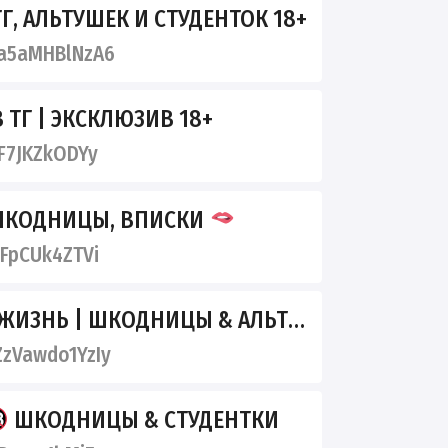
Г, АЛЬТУШЕК И СТУДЕНТОК 18+
a5aMHBlNzA6
 ТГ | ЭКСКЛЮЗИВ 18+
F7JKZkODYy
ШКОДНИЦЫ, ВПИСКИ
FpCUk4ZTVi
ИЗНЬ | ШКОДНИЦЫ & АЛЬТУШКИ
zVawdo1YzIy
ШКОДНИЦЫ & СТУДЕНТКИ