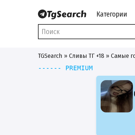
Категории
TGSearch
»
Сливы ТГ +18
» Самые г
------ PREMIUM