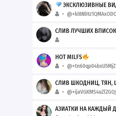
ЭКСКЛЮЗИВНЫЕ ВИ
@+kI8NlHz1QMAxOD
СЛИВ ЛУЧШИХ ВПИСОК
HOT MILFS
@+tn60qp04bxU5MjZ
СЛИВ ШКОДНИЦ, ТЯН, 
@+ijaVGKMS4uZlZGQ
АЗИАТКИ НА КАЖДЫЙ 