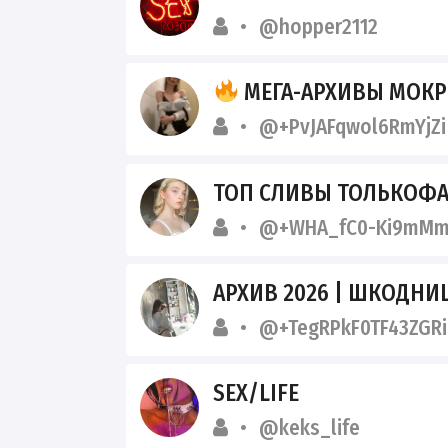
@hopper2112
МЕГА-АРХИВЫ МОК
@+PvJAFqwol6RmYjZi
ТОП СЛИВЫ ТОЛЬКОФ
@+WHA_fC0-Ki9mMm
АРХИВ 2026 | ШКОДНИ
@+TegRPkF0TF43ZGRi
SEX/LIFE
@keks_life