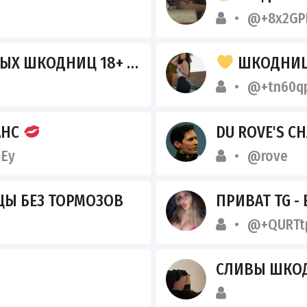
@+8x2GP
РЫХ ШКОДНИЦ 18+
ШКОДНИЦ
@+tn60qp
АНС
DU ROVE'S C
Ey
@rove
ЦЫ БЕЗ ТОРМОЗОВ
ПРИВАТ TG - E
@+QURTtp
СЛИВЫ ШКОД