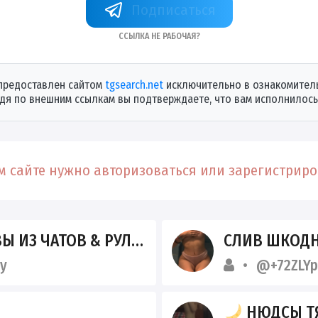
+72ZLYp4QvQM3MDEy
Ссылка не рабочая?
предоставлен сайтом
tgsearch.net
исключительно в ознакомитель
дя по внешним ссылкам вы подтверждаете, что вам исполнилось 
 сайте нужно авторизоваться или зарегистриров
ЧАТОВ & РУЛЕТОК | 18+
СЛИВ ШКОД
y
@+72ZLY
НЮДСЫ ТЯН