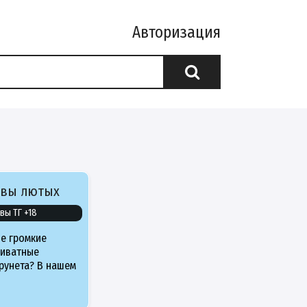
Авторизация
ивы лютых
вы ТГ +18
е громкие
риватные
рунета? В нашем