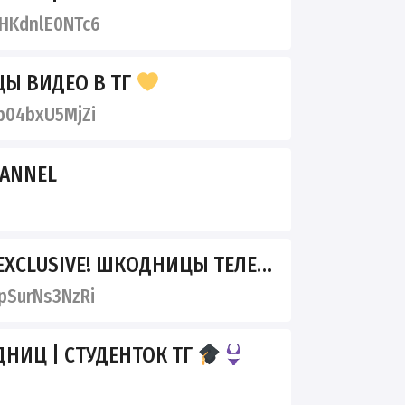
HKdnlE0NTc6
Ы ВИДЕО В ТГ
04bxU5MjZi
HANNEL
XCLUSIVE! ШКОДНИЦЫ ТЕЛЕГРАМ!
SurNs3NzRi
НИЦ | СТУДЕНТОК ТГ