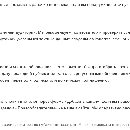
ать и показывать рабочие источники. Если вы обнаружили неточну
олетней аудитории. Мы рекомендуем пользователям проверять усл
арточках указаны контактные данные владельцев каналов, если они
ости и частоте обновлений — это помогает быстро отобрать прое
и дату последней публикации: каналы с регулярными обновлениям
доступ через бот-подписку или по личному приглашению.
включения в каталог через форму «Добавить канал». Если вы право
азделом «Правообладателям» на нашем сайте. Мы оперативно ра
в роли навигатора по публичным проектам. Мы не размещаем материалы