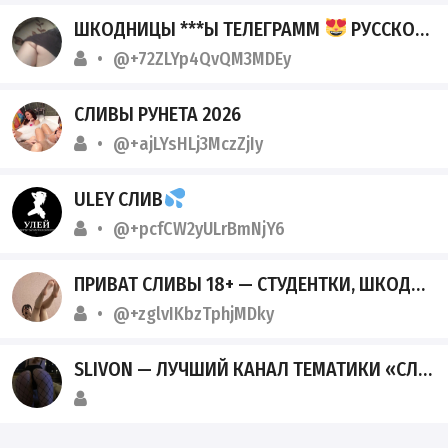
ШКОДНИЦЫ ***Ы ТЕЛЕГРАММ
РУССКОЕ ***
@+72ZLYp4QvQM3MDEy
СЛИВЫ РУНЕТА 2026
@+ajLYsHLj3MczZjIy
ULEY СЛИВ
@+pcfCW2yULrBmNjY6
ПРИВАТ СЛИВЫ 18+ — СТУДЕНТКИ, ШКОДНИЦЫ, АЛЬТУШКИ
@+zglvIKbzTphjMDky
SLIVON — ЛУЧШИЙ КАНАЛ ТЕМАТИКИ «СЛИВ ШКОДНИЦ» ТГ