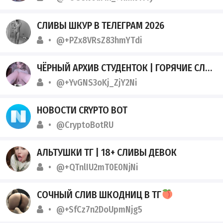
СЛИВЫ ШКУР В ТЕЛЕГРАМ 2026
@+PZx8VRsZ83hmYTdi
ЧЁРНЫЙ АРХИВ СТУДЕНТОК | ГОРЯЧИЕ СЛИВЫ БЕЗ ЦЕНЗУРЫ
@+YvGNS3oKj_ZjY2Ni
НОВОСТИ CRYPTO BOT
@CryptoBotRU
АЛЬТУШКИ ТГ | 18+ СЛИВЫ ДЕВОК
@+QTnlIU2mT0E0NjNi
СОЧНЫЙ СЛИВ ШКОДНИЦ В ТГ
@+SfCz7n2DoUpmNjg5