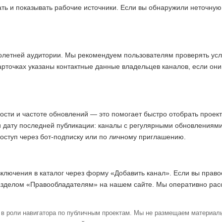
ать и показывать рабочие источники. Если вы обнаружили неточну
олетней аудитории. Мы рекомендуем пользователям проверять усл
арточках указаны контактные данные владельцев каналов, если они
ости и частоте обновлений — это помогает быстро отобрать прое
и дату последней публикации: каналы с регулярными обновлениям
доступ через бот-подписку или по личному приглашению.
включения в каталог через форму «Добавить канал». Если вы право
азделом «Правообладателям» на нашем сайте. Мы оперативно ра
в роли навигатора по публичным проектам. Мы не размещаем материалы