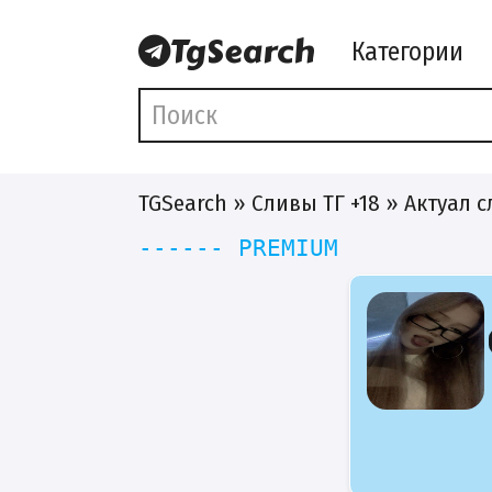
Категории
TGSearch
»
Сливы ТГ +18
» Актуал с
------ PREMIUM