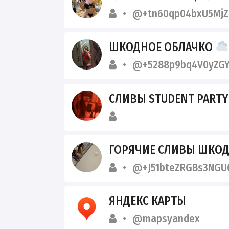
@+tn60qp04bxU5MjZ
ШКОДНОЕ ОБЛАЧКО
@+5288p9bq4V0yZGY
СЛИВЫ STUDENT PART
ГОРЯЧИЕ СЛИВЫ ШКОД
@+J51bteZRGBs3NGU
ЯНДЕКС КАРТЫ
@mapsyandex