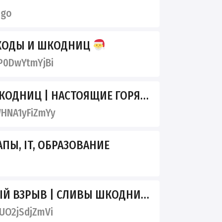
bgo
ШКОДЫ И ШКОДНИЦ
0DwYtmYjBi
НИЦ | НАСТОЯЩИЕ ГОРЯЧИЕ СЛИВЫ
HNA1yFiZmYy
АПЫ, IT, ОБРАЗОВАНИЕ
ЗРЫВ | СЛИВЫ ШКОДНИЦ И ТЯНОК
O2jSdjZmVi