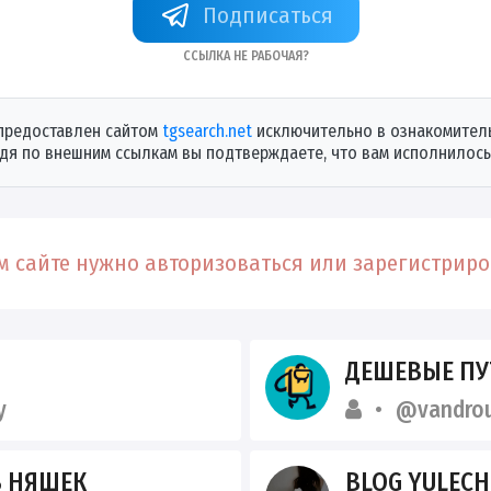
+72ZLYp4QvQM3MDEy
Ссылка не рабочая?
предоставлен сайтом
tgsearch.net
исключительно в ознакомитель
дя по внешним ссылкам вы подтверждаете, что вам исполнилось 
 сайте нужно авторизоваться или зарегистриров
ДЕШЕВЫЕ ПУТЕ
y
@vandrou
В НЯШЕК
BLOG YULECH