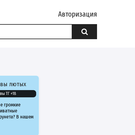
Авторизация
ивы лютых
вы ТГ +18
е громкие
риватные
рунета? В нашем