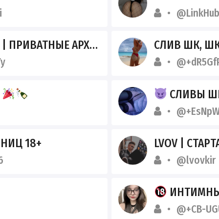
i
@LinkHu
| ПРИВАТНЫЕ АРХИВЫ СО СЛИВАМИ ШКУР
СЛИВ ШК, 
y
@+dR5GfP
Y
СЛИВЫ ШКОД
@+EsNpW
НИЦ 18+
LVOV | СТАРТ
6
@lvovkir
ИНТИМНЫЙ В
@+CB-UGU