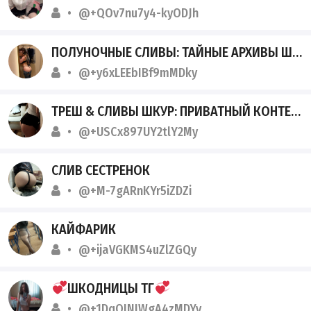
@+QOv7nu7y4-kyODJh
ПОЛУНОЧНЫЕ СЛИВЫ: ТАЙНЫЕ АРХИВЫ ШКУР
@+y6xLEEbIBf9mMDky
ТРЕШ & СЛИВЫ ШКУР: ПРИВАТНЫЙ КОНТЕНТ
@+USCx897UY2tlY2My
СЛИВ СЕСТРЕНОК
@+M-7gARnKYr5iZDZi
КАЙФАРИК
@+ijaVGKMS4uZlZGQy
ШКОДНИЦЫ ТГ
@+1DqQINIWgA4zMDYy