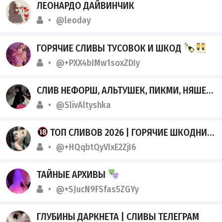
ЛЕОНАРДО ДАЙВИНЧИК
@leoday
ГОРЯЧИЕ СЛИВЫ ТУСОВОК И ШКОД
@+PXX4bIMw1soxZDIy
СЛИВ НЕФОРШ, АЛЬТУШЕК, ПИКМИ, НЯШЕК
@SlivAltyshka
ТОП СЛИВОВ 2026 | ГОРЯЧИЕ ШКОДНИЦЫ В HD
@+HQqbtQyVIxE2ZjI6
ТАЙНЫЕ АРХИВЫ
@+SJucN9FSfas5ZGYy
ГЛУБИНЫ ДАРКНЕТА | СЛИВЫ ТЕЛЕГРАМ