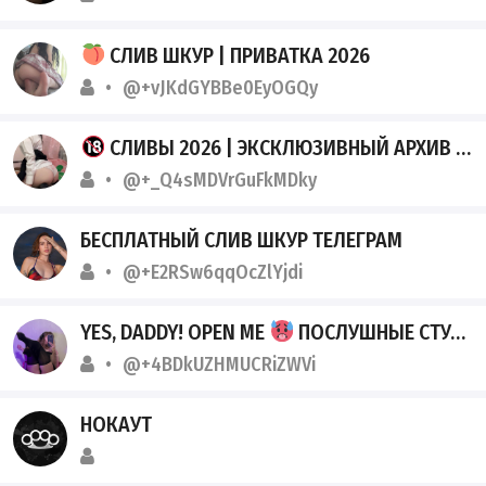
СЛИВ ШКУР | ПРИВАТКА 2026
@+vJKdGYBBe0EyOGQy
СЛИВЫ 2026 | ЭКСКЛЮЗИВНЫЙ АРХИВ ТГК
@+_Q4sMDVrGuFkMDky
БЕСПЛАТНЫЙ СЛИВ ШКУР ТЕЛЕГРАМ
@+E2RSw6qqOcZlYjdi
YES, DADDY! OPEN ME
ПОСЛУШНЫЕ СТУДЕНТОЧКИ!
@+4BDkUZHMUCRiZWVi
НОКАУТ