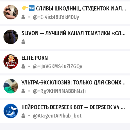
СЛИВЫ ШКОДНИЦ, СТУДЕНТОК И АЛЬТУШЕК | ТЕЛЕГРАМ
@+E-4icbI8lFdkMDUy
SLIVON — ЛУЧШИЙ КАНАЛ ТЕМАТИКИ «СЛИВ ШКОДНИЦ» ТГ
ELITE PORN
@+ijaVGKMS4uZlZGQy
УЛЬТРА-ЭКСКЛЮЗИВ: ТОЛЬКО ДЛЯ СВОИХ
@+Rg9KHNNMABBhMzJi
НЕЙРОСЕТЬ DEEPSEEK БОТ — DEEPSEEK V4 FLASH И PRO В TELEGRAM
@AIagentAPIhub_bot