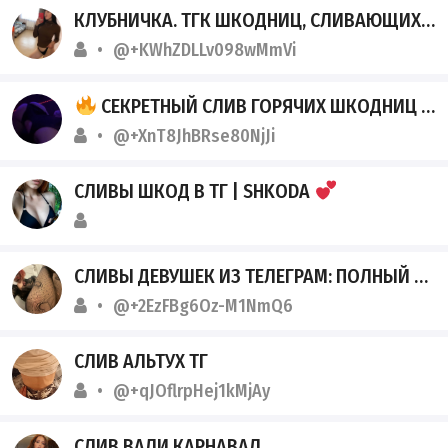
КЛУБНИЧКА. ТГК ШКОДНИЦ, СЛИВАЮЩИХ СВОИ ФОТО И ВИДЕО.
@+KWhZDLLv098wMmVi
СЕКРЕТНЫЙ СЛИВ ГОРЯЧИХ ШКОДНИЦ 18+
@+XnT8JhBRse80NjJi
СЛИВЫ ШКОД В ТГ | SHKODA
СЛИВЫ ДЕВУШЕК ИЗ ТЕЛЕГРАМ: ПОЛНЫЙ АРХИВ
@+2EzFBg6Oz-M1NmQ6
СЛИВ АЛЬТУХ ТГ
@+qJOflrpHej1kMjAy
СЛИВ ВАЛИ КАРНАВАЛ