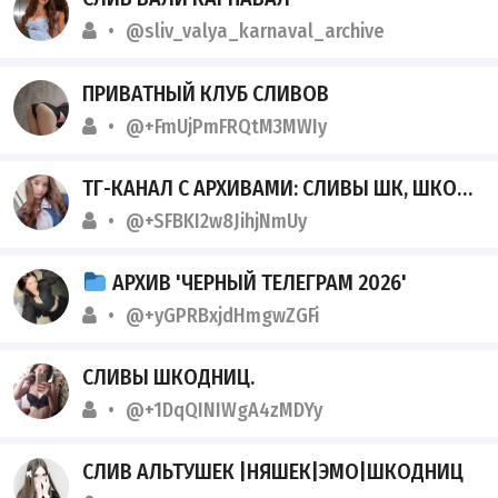
@sliv_valya_karnaval_archive
ПРИВАТНЫЙ КЛУБ СЛИВОВ
@+FmUjPmFRQtM3MWIy
ТГ-КАНАЛ С АРХИВАМИ: СЛИВЫ ШК, ШКОДНИЦ. ТАКЖЕ ВНУТРИ: СТУДЕНТКИ И АЛЬТУШКИ В НЕОГРАНИЧЕННОМ ДОСТУПЕ.
@+SFBKI2w8JihjNmUy
АРХИВ 'ЧЕРНЫЙ ТЕЛЕГРАМ 2026'
@+yGPRBxjdHmgwZGFi
СЛИВЫ ШКОДНИЦ.
@+1DqQINIWgA4zMDYy
СЛИВ АЛЬТУШЕК |НЯШЕК|ЭМО|ШКОДНИЦ