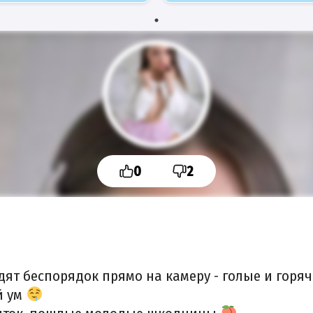
0
2
ят беспорядок прямо на камеру - голые и горя
й ум