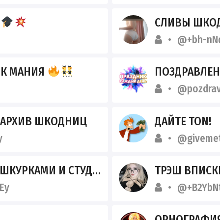
К
СЛИВЫ ШКОД
@+bh-nNq
ОК МАНИЯ
ПОЗДРАВЛЕН
@pozdrav
 АРХИВ ШКОДНИЦ
ДАЙТЕ TON!
y
@giveme
РКАМИ И СТУДЕНТКАМИ
ТРЭШ ВПИСК
Ey
@+B2YbN
ОРНОГРАФИ