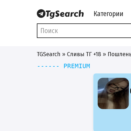
Категории
TGSearch
»
Сливы ТГ +18
» Пошлень
------ PREMIUM