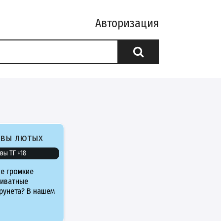
Авторизация
ивы лютых
вы ТГ +18
е громкие
риватные
рунета? В нашем