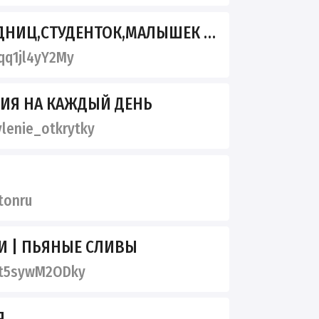
НИЦ,СТУДЕНТОК,МАЛЫШЕК ТГ
q1jl4yY2My
ИЯ НА КАЖДЫЙ ДЕНЬ
lenie_otkrytky
tonru
И | ПЬЯНЫЕ СЛИВЫ
t5sywM2ODky
Я