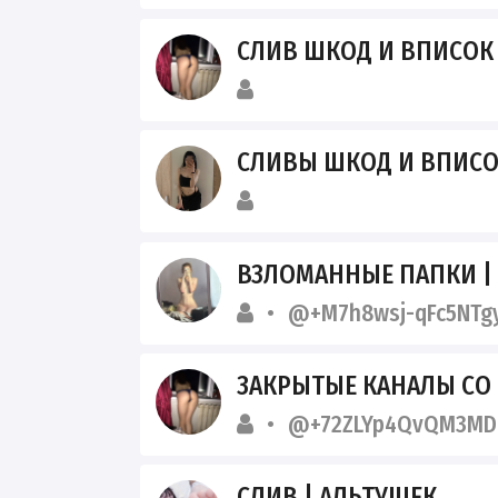
СЛИВ ШКОД И ВПИСО
СЛИВЫ ШКОД И ВПИС
ВЗЛОМАННЫЕ ПАПКИ |
@+M7h8wsj-qFc5NTg
ЗАКРЫТЫЕ КАНАЛЫ СО ШКУ
@+72ZLYp4QvQM3MD
СЛИВ | АЛЬТУШЕК