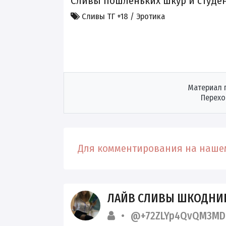
Сливы пошленьких шкур и студ
Сливы ТГ +18 / Эротика
Материал 
Перехо
Для комментирования на нашем
ЛАЙВ СЛИВЫ ШКОДН
@+72ZLYp4QvQM3MD