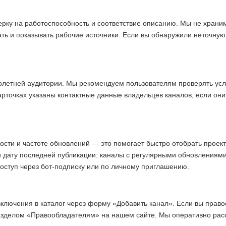
ерку на работоспособность и соответствие описанию. Мы не хран
ать и показывать рабочие источники. Если вы обнаружили неточну
олетней аудитории. Мы рекомендуем пользователям проверять усл
арточках указаны контактные данные владельцев каналов, если они
ости и частоте обновлений — это помогает быстро отобрать прое
и дату последней публикации: каналы с регулярными обновлениям
доступ через бот-подписку или по личному приглашению.
включения в каталог через форму «Добавить канал». Если вы право
азделом «Правообладателям» на нашем сайте. Мы оперативно ра