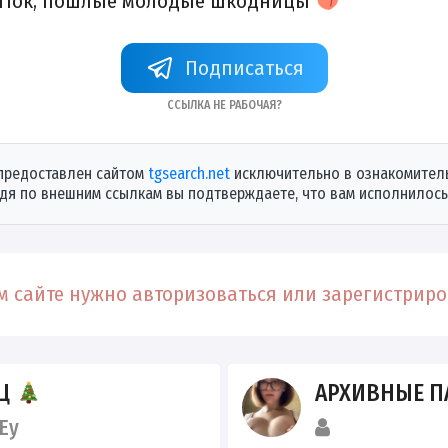
енток, пошлые молодые шкодницы
+qefHT7-tUUhiNWJi
Ссылка не рабочая?
предоставлен сайтом
tgsearch.net
исключительно в ознакомитель
дя по внешним ссылкам вы подтверждаете, что вам исполнилось 
 сайте нужно авторизоваться или зарегистриров
ИЦ
АРХИВНЫЕ П
Ey