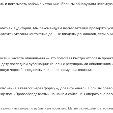
ать и показывать рабочие источники. Если вы обнаружили неточну
олетней аудитории. Мы рекомендуем пользователям проверять усл
арточках указаны контактные данные владельцев каналов, если они
ости и частоте обновлений — это помогает быстро отобрать прое
и дату последней публикации: каналы с регулярными обновлениям
доступ через бот-подписку или по личному приглашению.
включения в каталог через форму «Добавить канал». Если вы право
азделом «Правообладателям» на нашем сайте. Мы оперативно ра
в роли навигатора по публичным проектам. Мы не размещаем материалы