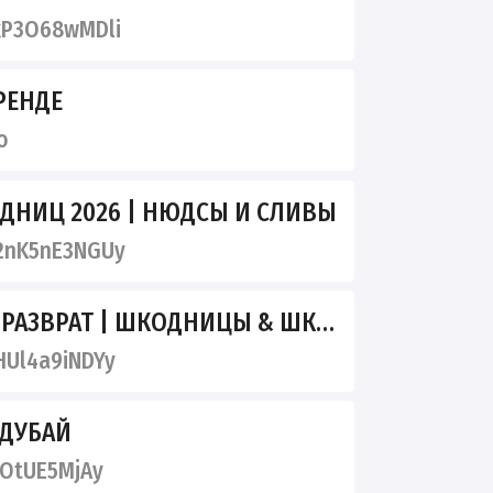
kP3O68wMDli
РЕНДЕ
o
ДНИЦ 2026 | НЮДСЫ И СЛИВЫ
2nK5nE3NGUy
АЗВРАТ | ШКОДНИЦЫ & ШКУРЫ
Ul4a9iNDYy
 ДУБАЙ
IOtUE5MjAy