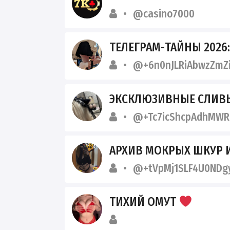
@casino7000
ТЕЛЕГРАМ-ТАЙНЫ 2026: ВСЕ
@+6n0nJLRiAbwzZmZ
ЭКСКЛЮЗИВНЫЕ СЛИВЫ АЛЬ
@+Tc7icShcpAdhMWR
АРХИВ МОКРЫХ ШКУР И СТ
@+tVpMj1SLF4U0NDg
ТИХИЙ ОМУТ