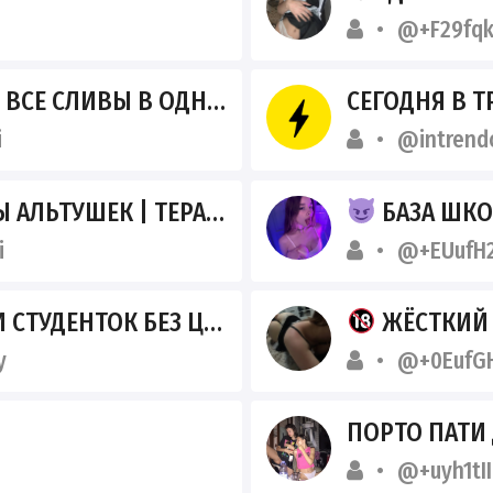
@+F29fq
 СЛИВЫ В ОДНОМ МЕСТЕ
СЕГОДНЯ В Т
i
@intrend
ТУШЕК | ТЕРАБАЙТЫ З
ПРЕЩЁНКИ
БАЗА ШКО
i
@+EUufH
УДЕНТОК БЕЗ ЦЕНЗУРЫ
ЖЁСТКИЙ Р
y
@+0EufGH
ПОРТО ПАТИ
@+uyh1tI