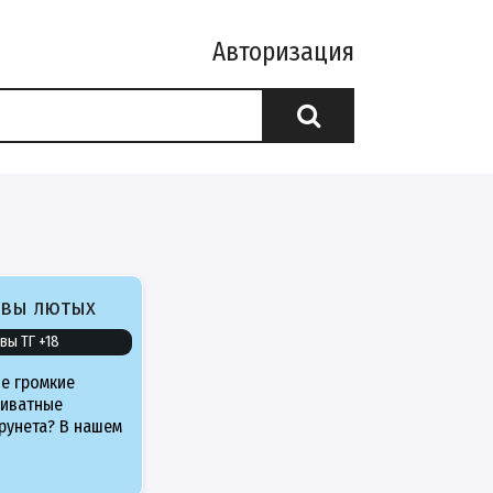
Авторизация
ивы лютых
вы ТГ +18
е громкие
риватные
рунета? В нашем