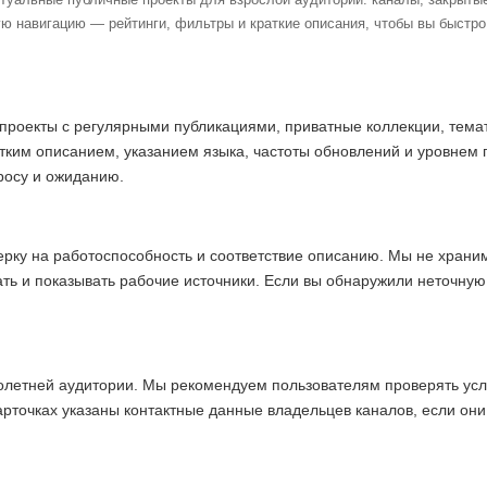
ю навигацию — рейтинги, фильтры и краткие описания, чтобы вы быстр
проекты с регулярными публикациями, приватные коллекции, темат
тким описанием, указанием языка, частоты обновлений и уровнем 
просу и ожиданию.
ерку на работоспособность и соответствие описанию. Мы не хран
ать и показывать рабочие источники. Если вы обнаружили неточну
олетней аудитории. Мы рекомендуем пользователям проверять усл
арточках указаны контактные данные владельцев каналов, если они