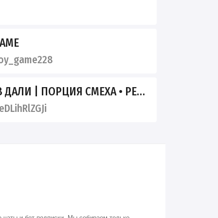
GAME
oy_game228
ДАЛИ | ПОРЦИЯ СМЕХА • РЕЛАКС
DLihRlZGJi
 чаты и бот-подписки. Мы собираем только