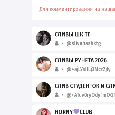
Для комментирования на нашем
СЛИВЫ ШК ТГ
@slivahashktg
СЛИВЫ РУНЕТА 2026
@+ajLYsHLj3MczZjIy
СЛИВ СТУДЕНТОК И С
@+ATuv0ryOdyFmOGR
HORNY
CLUB