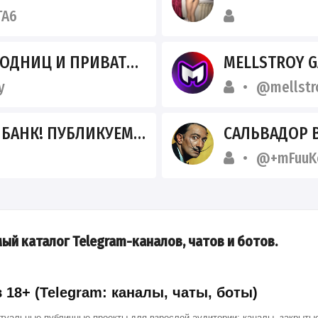
TA6
 ПРИВАТНЫЕ ВИДЕО 2026
MELLSTROY 
y
@mellstr
КУЕМ АКТУАЛЬНЫЕ НОВОСТИ!
САЛЬВАДОР В 
@+mFuuKe
ый каталог Telegram-каналов, чатов и ботов.
18+ (Telegram: каналы, чаты, боты)
ктуальные публичные проекты для взрослой аудитории: каналы, закрытые