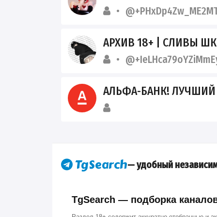
@+PHxDp4Zw_ME2M
АРХИВ 18+ | СЛИВЫ ШКОДНИЦ И
@+IeLHca79oYZiMmE
АЛЬФА-БАНК! ЛУЧШИЙ БАНК! ПУБЛИ
— удобный независим
TgSearch — подборка каналов 
Раздел 18+ содержит аккуратно отобранные и а