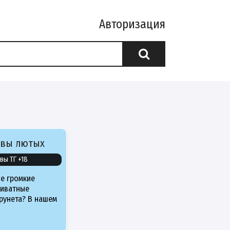
Авторизация
ивы лютых
вы ТГ +18
е громкие
риватные
рунета? В нашем