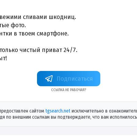
свежими сливами шкодниц.
тые фото.
нтки в твоем смартфоне.
олько чистый приват 24/7.
ыт!
+oTGSdDxvHp82Zjk6
Ссылка не рабочая?
предоставлен сайтом
tgsearch.net
исключительно в ознакомитель
дя по внешним ссылкам вы подтверждаете, что вам исполнилось 