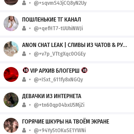
@+sqvmS43jCQ8yN2Uy
ПОШЛЕНЬКИЕ ТГ КАНАЛ
@+qefHT7-tUUhiNWJi
ANON CHAT LEAK | СЛИВЫ ИЗ ЧАТОВ & РУЛЕТОК | 18+
@+v7p_VTtgXqc0OGEy
VIP АРХИВ БЛОГЕРШ
@+ISxt_611fy8xNGQy
ДЕВАЧКИ ИЗ ИНТЕРНЕТА
@+tn60qp04bxU5MjZi
ГОРЯЧИЕ ШКУРЫ НА ТВОЁМ ЭКРАНЕ
@+94Yy5tOKuSE1YWNi