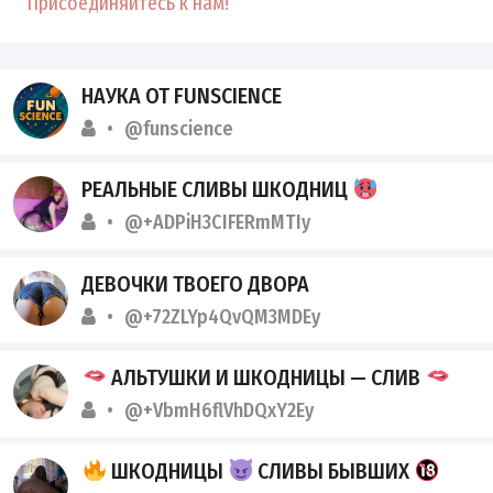
Присоединяйтесь к нам!
НАУКА ОТ FUNSCIENCE
@funscience
РЕАЛЬНЫЕ СЛИВЫ ШКОДНИЦ
@+ADPiH3CIFERmMTIy
ДЕВОЧКИ ТВОЕГО ДВОРА
@+72ZLYp4QvQM3MDEy
АЛЬТУШКИ И ШКОДНИЦЫ — СЛИВ
@+VbmH6flVhDQxY2Ey
ШКОДНИЦЫ
СЛИВЫ БЫВШИХ