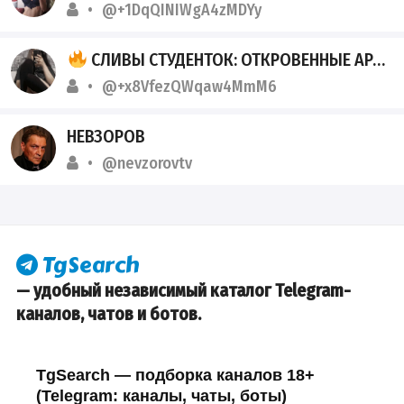
@+1DqQINIWgA4zMDYy
СЛИВЫ СТУДЕНТОК: ОТКРОВЕННЫЕ АРХИВЫ ТГК
@+x8VfezQWqaw4MmM6
НЕВЗОРОВ
@nevzorovtv
— удобный независимый каталог Telegram-
каналов, чатов и ботов.
TgSearch — подборка каналов 18+
(Telegram: каналы, чаты, боты)