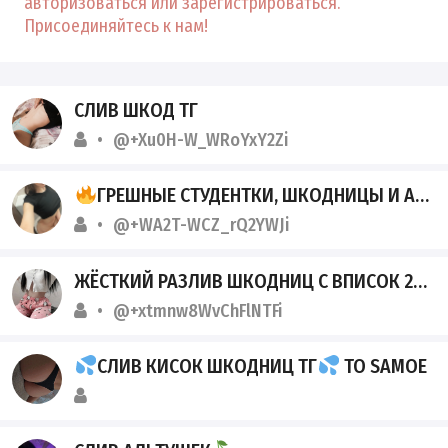
авторизоваться или зарегистрироваться.
Присоединяйтесь к нам!
СЛИВ ШКОД ТГ
@+Xu0H-W_WRoYxY2Zi
ГРЕШНЫЕ СТУДЕНТКИ, ШКОДНИЦЫ И АЛЬТУШКИ - ТОП КОНТЕНТ
@+WA2T-WCZ_rQ2YWJi
ЖЁСТКИЙ РАЗЛИВ ШКОДНИЦ С ВПИСОК 2026
@+xtmnw8WvChFlNTFi
СЛИВ КИСОК ШКОДНИЦ ТГ
TO SAMOE