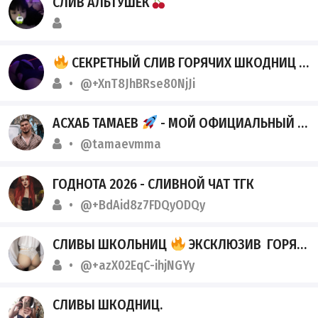
СЛИВ АЛЬТУШЕК
СЕКРЕТНЫЙ СЛИВ ГОРЯЧИХ ШКОДНИЦ 18+
@+XnT8JhBRse80NjJi
АСХАБ ТАМАЕВ
- МОЙ ОФИЦИАЛЬНЫЙ КАНАЛ!
@tamaevmma
ГОДНОТА 2026 - СЛИВНОЙ ЧАТ ТГК
@+BdAid8z7FDQyODQy
СЛИВЫ ШКОЛЬНИЦ
ЭКСКЛЮЗИВ ГОРЯЧИЕ СЛИВЫ ТЕЛЕГРАМ
@+azX02EqC-ihjNGYy
СЛИВЫ ШКОДНИЦ.