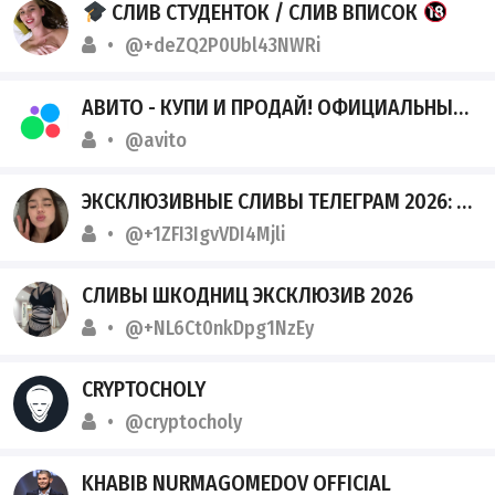
СЛИВ СТУДЕНТОК / СЛИВ ВПИСОК
@+deZQ2P0Ubl43NWRi
АВИТО - КУПИ И ПРОДАЙ! ОФИЦИАЛЬНЫЙ КАНАЛ ТЕЛЕГРАМ
@avito
ЭКСКЛЮЗИВНЫЕ СЛИВЫ ТЕЛЕГРАМ 2026: ПОЛНОЕ РАЗОБЛАЧЕНИЕ
@+1ZFI3IgvVDI4Mjli
СЛИВЫ ШКОДНИЦ ЭКСКЛЮЗИВ 2026
@+NL6Ct0nkDpg1NzEy
CRYPTOCHOLY
@cryptocholy
KHABIB NURMAGOMEDOV OFFICIAL