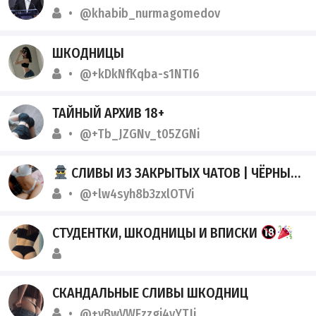
@khabib_nurmagomedov
ШКОДНИЦЫ
@+kDkNfKqba-s1NTI6
ТАЙНЫЙ АРХИВ 18+
@+Tb_JZGNv_t05ZGNi
СЛИВЫ ИЗ ЗАКРЫТЫХ ЧАТОВ | ЧЁРНЫЙ ТЕЛЕГРАМ
@+lw4syh8b3zxlOTVi
СТУДЕНТКИ, ШКОДНИЦЫ И ВПИСКИ
СКАНДАЛЬНЫЕ СЛИВЫ ШКОДНИЦ
@+vBwVWEzzgi4yYTJi