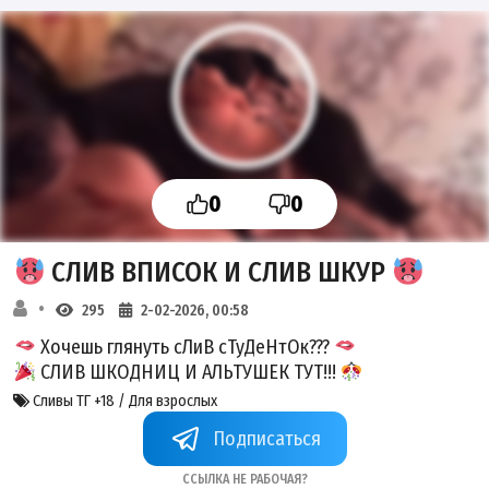
0
0
СЛИВ ВПИСОК И СЛИВ ШКУР
295
2-02-2026, 00:58
Хочешь глянуть сЛиВ сТуДеНтОк???
СЛИВ ШКОДНИЦ И АЛЬТУШЕК ТУТ!!!
Сливы ТГ +18 / Для взрослых
+w85g9amEBBRhZjNi
Ссылка не рабочая?