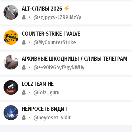
ALT-СЛИВЫ 2026
@+zJpgcv-LZR9lMzYy
COUNTER-STRIKE | VALVE
@MyCounterStrike
АРХИВНЫЕ ШКОДНИЦЫ / СЛИВЫ ТЕЛЕГРАМ
@+-90i9G4yfPgyNWUy
LOLZTEAM НЕ
@lolz_guru
НЕЙРОСЕТЬ ВИДИТ
@neyroset_vidit