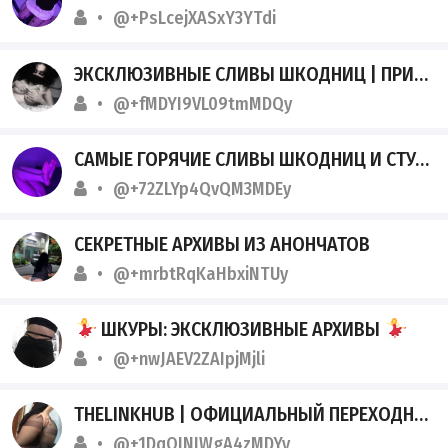
@+PsLcejXASxY3YTdi
ЭКСКЛЮЗИВНЫЕ СЛИВЫ ШКОДНИЦ | ПРИВАТ ДАРНЕТ
@+fMDYI9VL09tmMDQy
САМЫЕ ГОРЯЧИЕ СЛИВЫ ШКОДНИЦ И СТУДЕНТОК
@+72ZLYp4QvQM3MDEy
СЕКРЕТНЫЕ АРХИВЫ ИЗ АНОНЧАТОВ
@+mrbtRqKaHbxiNTUy
ШКУРЫ: ЭКСКЛЮЗИВНЫЕ АРХИВЫ
@+nwJAEV2ZAIpjMjli
THELINKHUB | ОФИЦИАЛЬНЫЙ ПЕРЕХОДНИК
@+1DqQINIWgA4zMDYy