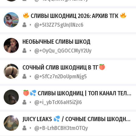
СЛИВЫ ШКОДНИЦ 2026: АРХИВ ТГК
@+5I3ZZ7SgUnJlNzc6
НЕОБЫЧНЫЕ СЛИВЫ ШКОД
@+OyQu_QGOCCMyY2Uy
СОЧНЫЙ СЛИВ ШКОДНИЦ В ТГ
@+SfCz7n2DoUpmNjg5
СЛИВЫ ШКОДНИЦ | ТОП КАНАЛ ТЕЛЕГРАМ
@+i_ybTcK6aH5iZjI6
JUICY LEAKS
/ СОЧНЫЕ СЛИВЫ ШКОДНИЦ
@+B-LrhBCBH3tmOTQy