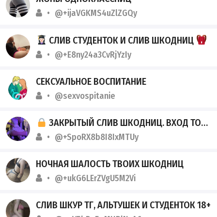
@+ijaVGKMS4uZlZGQy
СЛИВ СТУДЕНТОК И СЛИВ ШКОДНИЦ
@+E8ny24a3CvRjYzIy
СЕКСУАЛЬНОЕ ВОСПИТАНИЕ
@sexvospitanie
ЗАКРЫТЫЙ СЛИВ ШКОДНИЦ. ВХОД ТОЛЬКО ДЛЯ СВОИХ.
@+SpoRX8b8I8IxMTUy
НОЧНАЯ ШАЛОСТЬ ТВОИХ ШКОДНИЦ
@+ukG6LErZVgU5M2Vi
СЛИВ ШКУР ТГ, АЛЬТУШЕК И СТУДЕНТОК 18+