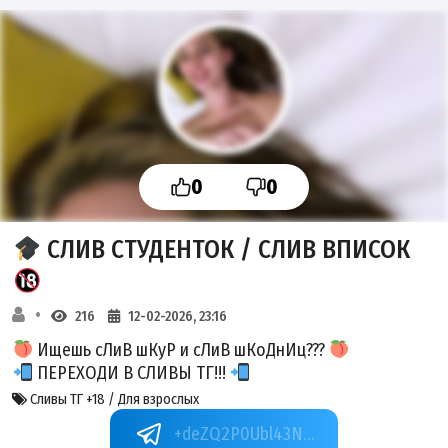
0
0
СЛИВ СТУДЕНТОК / СЛИВ ВПИСОК
216
12-02-2026, 23:16
Ищешь сЛиВ шКуР и сЛиВ шКоДнИц???
ПЕРЕХОДИ В СЛИВЫ ТГ!!!
Сливы ТГ +18 / Для взрослых
+deZQ2P0Ubl43NWRi