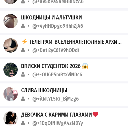
@+aV5bPa5aMHBlNzA6
ШКОДНИЦЫ И АЛЬТУШКИ
@+4yHHDpgo9HhhZjA6
ТЕЛЕГРАМ-ВСЕЛЕННАЯ: ПОЛНЫЕ АРХИВЫ РЕАЛЬНЫХ СЛИВОВ
@+Deti2yC61V9hODdi
ВПИСКИ СТУДЕНТОК 2026
@+-OU6P5mRtxViNDc6
СЛИВА ШКОДНИЦЫ
@+itNtYL5IG_BjMzg6
ДЕВОЧКА С КАРИМИ ГЛАЗАМИ
@+1DqQINIWgA4zMDYy