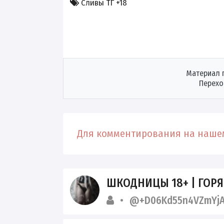
Сливы ТГ +18
Материал 
Перехо
Для комментирования на нашем
ШКОДНИЦЫ 18+ | ГОР
@+D06Kd55n4VZmYj