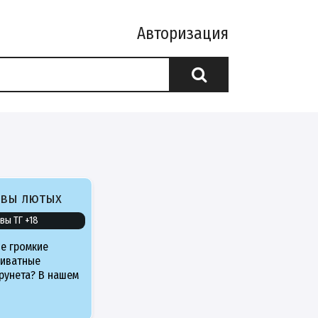
Авторизация
ивы лютых
вы ТГ +18
е громкие
риватные
рунета? В нашем