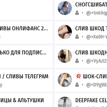
СНОГСШИБАТ
@+tn60qp
ВЫ ОНЛИФАНС 2026
СЛИВ ШКОД 
i
@+Xu0H-
КО ДЛЯ ПОДПИСЧИКОВ
СЛИВ ШКОДН
@+VyAzI
/ СЛИВЫ ТЕЛЕГРАМ
ШОК-СЛИВЫ
y
@+D9gWL
ИЦЫ & АЛЬТУШКИ
DEEPFAKE CE