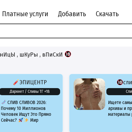
Платные услуги
Добавить
Скачать
ИцЫ , шКуРы , вПиСкИ
ЭПИЦЕНТР
сл
Даркнет / Сливы ТГ +18
Сли
СЛИВ СЛИВОВ 2026:
Ищете самы
Почему 10 Миллионов
архивы и п
Человек Ищут Это Прямо
материалы 
Сейчас?
Мир