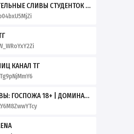
ЕЛЬНЫЕ СЛИВЫ СТУДЕНТОК
04bxU5MjZi
ТГ
W_WRoYxY2Zi
ИЦ КАНАЛ ТГ
2Tg9pNjMmY6
: ГОСПОЖА 18+ | ДОМИНАЦИЯ
Y6M8ZwwYTcy
LENA