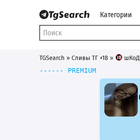
Категории
TGSearch
»
Сливы ТГ +18
»
шКоДн
------ PREMIUM