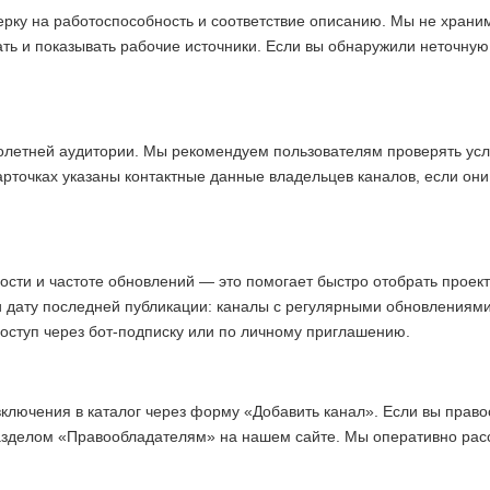
ерку на работоспособность и соответствие описанию. Мы не хран
ать и показывать рабочие источники. Если вы обнаружили неточну
олетней аудитории. Мы рекомендуем пользователям проверять усл
арточках указаны контактные данные владельцев каналов, если они
ости и частоте обновлений — это помогает быстро отобрать прое
и дату последней публикации: каналы с регулярными обновлениям
доступ через бот-подписку или по личному приглашению.
включения в каталог через форму «Добавить канал». Если вы право
азделом «Правообладателям» на нашем сайте. Мы оперативно ра