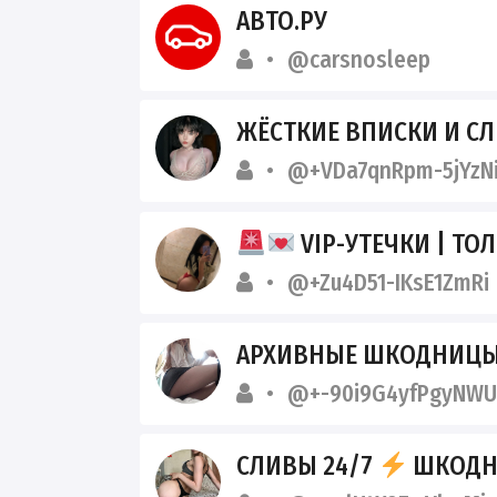
АВТО.РУ
@carsnosleep
ЖЁСТКИЕ ВПИСКИ И СЛИ
@+VDa7qnRpm-5jYzN
VIP-УТЕЧКИ | ТОЛЬ
@+Zu4D51-IKsE1ZmRi
АРХИВНЫЕ ШКОДНИЦЫ 
@+-90i9G4yfPgyNWU
СЛИВЫ 24/7
ШКОДН