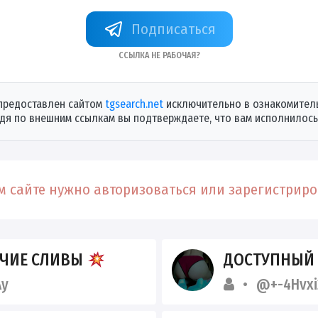
+58zFsDgqiJEzYjM6
Ссылка не рабочая?
предоставлен сайтом
tgsearch.net
исключительно в ознакомитель
дя по внешним ссылкам вы подтверждаете, что вам исполнилось 
 сайте нужно авторизоваться или зарегистриров
ЯЧИЕ СЛИВЫ
ДОСТУПНЫЙ
Ay
@+-4Hvxi