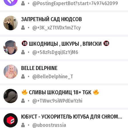
@PostingExpertBot?start=7497462099
ЗАПРЕТНЫЙ САД НЮДСОВ
@+3K_xZTtVDx1mZTcy
ШКОДНИЦЫ , ШКУРЫ , ВПИСКИ
@+58zFsDgqiJEzYjM6
BELLE DELPHINE
@BelleDelphine_T
СЛИВЫ ШКОДНИЦ 18+ TGK
@+TWwc9siWPdEwYzhi
ЮБУСТ - УСКОРИТЕЛЬ ЮТУБА ДЛЯ CHROME, ANDROID, TV И WINDOWS
@uboostrussia