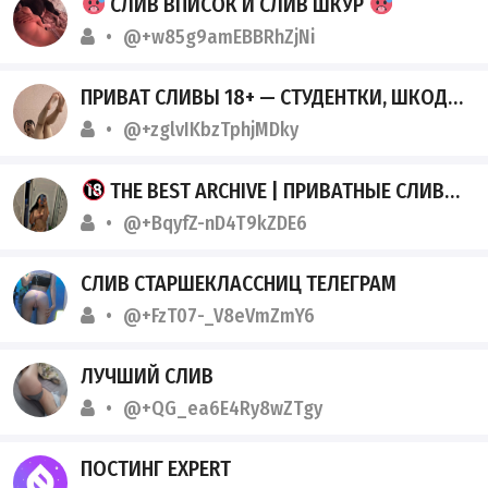
СЛИВ ВПИСОК И СЛИВ ШКУР
@+w85g9amEBBRhZjNi
ПРИВАТ СЛИВЫ 18+ — СТУДЕНТКИ, ШКОДНИЦЫ, АЛЬТУШКИ
@+zglvIKbzTphjMDky
THE BEST ARCHIVE | ПРИВАТНЫЕ СЛИВЫ СТУДЕНТОК
@+BqyfZ-nD4T9kZDE6
СЛИВ СТАРШЕКЛАССНИЦ ТЕЛЕГРАМ
@+FzT07-_V8eVmZmY6
ЛУЧШИЙ СЛИВ
@+QG_ea6E4Ry8wZTgy
ПОСТИНГ EXPERT