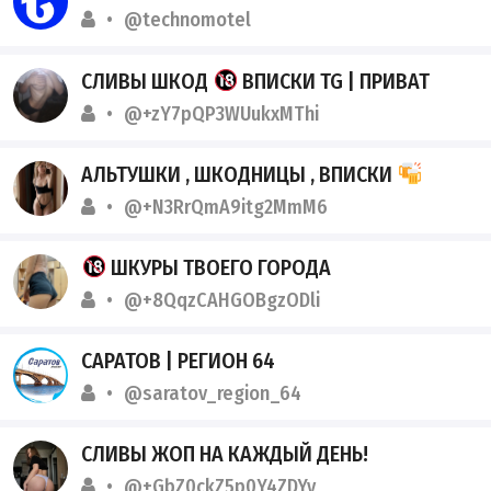
@technomotel
СЛИВЫ ШКОД
ВПИСКИ TG | ПРИВАТ
@+zY7pQP3WUukxMThi
АЛЬТУШКИ , ШКОДНИЦЫ , ВПИСКИ
@+N3RrQmA9itg2MmM6
ШКУРЫ ТВОЕГО ГОРОДА
@+8QqzCAHGOBgzODli
САРАТОВ | РЕГИОН 64
@saratov_region_64
СЛИВЫ ЖОП НА КАЖДЫЙ ДЕНЬ!
@+GbZ0ckZ5p0Y4ZDYy