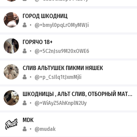
ГОРОД ШКОДНИЦ
@+bmyl0pqLrOMyMWJi
ГОРЯЧО 18+
@+5C2nJsu9M20xOWE6
СЛИВ АЛЬТУШЕК ПИКМИ НЯШЕК
@+p_CsIlq1tJxmMjli
ШКОДНИЦЫ , АЛЬТ СЛИВ, ОТБОРНЫЙ МАТЕРИАЛ, ШКОДНИЦЫ ТЕЛЕГРАМ СЛИВ
@+WiAyZ5AhKnplN2Uy
MDK
@mudak