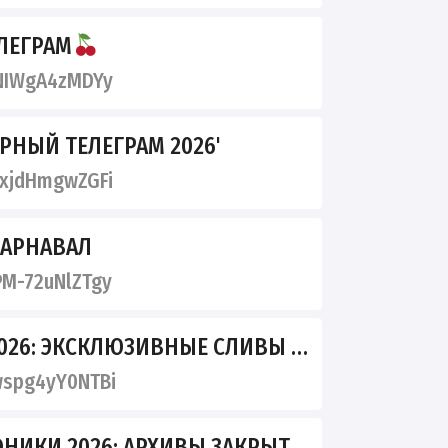
ЛЕГРАМ
NIWgA4zMDYy
РНЫЙ ТЕЛЕГРАМ 2026'
xjdHmgwZGFi
КАРНАВАЛ
M-72uNlZTgy
: ЭКСКЛЮЗИВНЫЕ СЛИВЫ ИЗ ПРИВАТА
spg4yY0NTBi
2026: АРХИВЫ ЗАКРЫТОГО ТЕЛЕГРАМ-КЛУБА