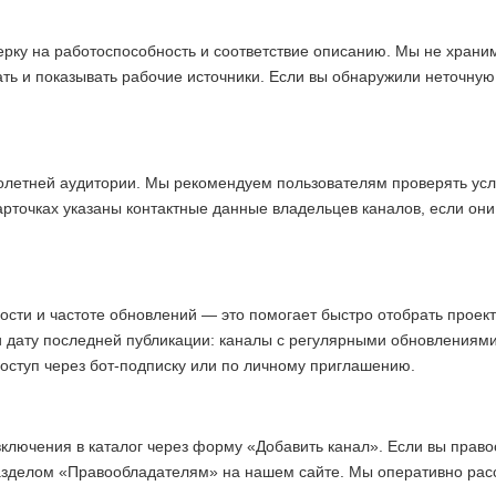
ерку на работоспособность и соответствие описанию. Мы не хран
ать и показывать рабочие источники. Если вы обнаружили неточну
олетней аудитории. Мы рекомендуем пользователям проверять усл
арточках указаны контактные данные владельцев каналов, если они
ости и частоте обновлений — это помогает быстро отобрать прое
и дату последней публикации: каналы с регулярными обновлениям
доступ через бот-подписку или по личному приглашению.
включения в каталог через форму «Добавить канал». Если вы право
азделом «Правообладателям» на нашем сайте. Мы оперативно ра