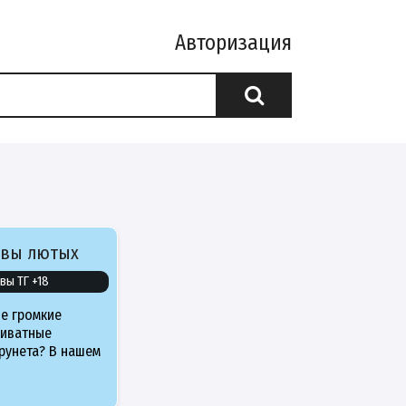
Авторизация
ивы лютых
вы ТГ +18
е громкие
риватные
рунета? В нашем