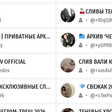
СЛИВЫ ТЕ
i
@+1DqQI
| ПРИВАТНЫЕ АРХИВЫ СО СЛИВАМИ ШКУР
АРХИВ 'ЧЕ
y
@+yGPRB
 OFFICIAL
СЛИВ ВАЛИ 
edov
@+4md4P
СКЛЮЗИВНЫЕ СЛИВЫ СТУДЕНТОК
СВЕЖАК 2026
Y6
@+sTmPw
ЛЕГРАМ-ТРЕШ 2026
ТЕНЕВЫЕ ХРОНИКИ 