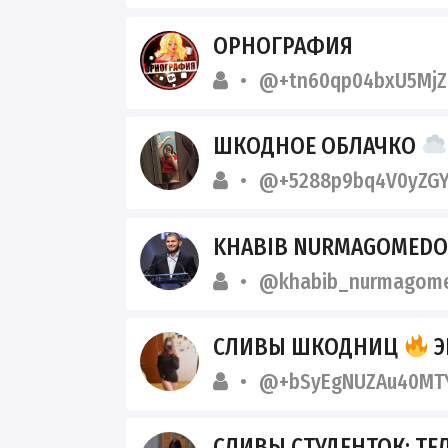
ОРНОГРАФИЯ
@+tn60qp04bxU5MjZ
ШКОДНОЕ ОБЛАЧКО
@+5288p9bq4V0yZGY
KHABIB NURMAGOMEDOV
@khabib_nurmagom
СЛИВЫ ШКОДНИЦ
ЭК
@+bSyEgNUZAu40MT
СЛИВЫ СТУДЕНТОК: ТЕ