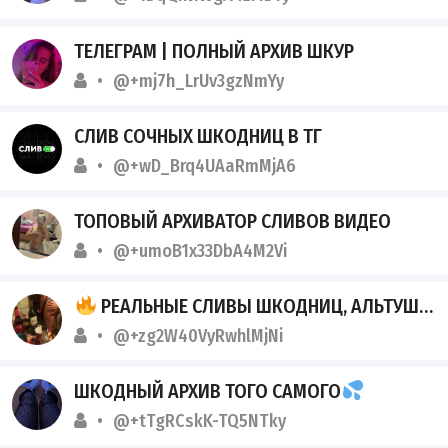
ТЕЛЕГРАМ | ПОЛНЫЙ АРХИВ ШКУР
@+mj7h_LrUv3gzNmYy
СЛИВ СОЧНЫХ ШКОДНИЦ В ТГ
@+wD_Brq4UAaRmMjA6
ТОПОВЫЙ АРХИВАТОР СЛИВОВ ВИДЕО
@+umoB1x33DbA4M2Vi
РЕАЛЬНЫЕ СЛИВЫ ШКОДНИЦ, АЛЬТУШЕК И СТУДЕНТОК
@+zg2W40VyRwhlMjNi
ШКОДНЫЙ АРХИВ ТОГО САМОГО
@+tTgRCskK-TQ5NTky