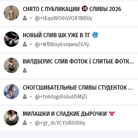
СНЯТО С ПУБЛИКАЦИИ
СЛИВЫ 2026
@+tEqoWO0GVO81NDUy
НОВЫЙ СЛИВ ШК УЖЕ В ТГ
@+NfDBoy6srqwwZGYy
ВИЛДБЕРИС СЛИВ ФОТОК | СЛИТЫЕ ФОТКИ С WILDBERRIES
СНОГСШИБАТЕЛЬНЫЕ СЛИВЫ СТУДЕНТОК
@+tn60qp04bxU5MjZi
МИЛАШКИ И СЛАДКИЕ ДЫРОЧКИ
@+gr_dcYCYJdllODAy