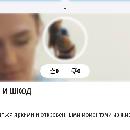
0
0
 И ШКОД
диться яркими и откровенными моментами из ж