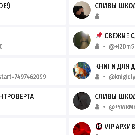
Е!)
СЛИВЫ ШКОД
i
СВЕЖИЕ СЛИВЫ ТЕ
6
@+J2DmS9
КНИГИ ДЛЯ 
start=7497462099
@knigidl
НТРОВЕРТА
СЛИВЫ ШКОД
@+YWRMnT
VIP АРХИ