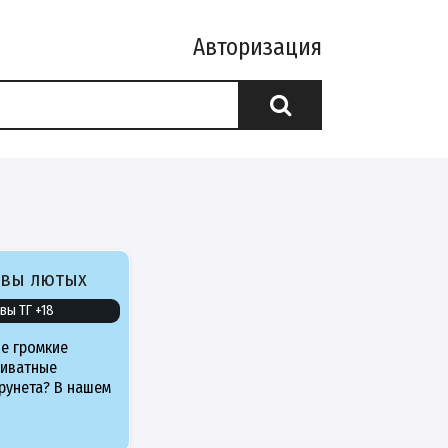
Авторизация
ивы лютых
вы ТГ +18
е громкие
риватные
рунета? В нашем