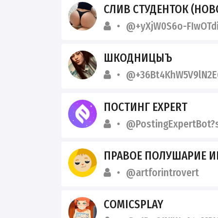
СЛИВ СТУДЕНТОК (НОВО
@+yXjW0S6o-FIwOTd
ШКОДНИЦЫЪ
@+36Bt4KhW5V9lN2E
ПОСТИНГ EXPERT
@PostingExpertBot?
ПРАВОЕ ПОЛУШАРИЕ И
@artforintrovert
COMICSPLAY