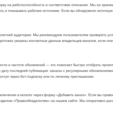
ерку на работоспособность и соответствие описанию. Мы не хран
ать и показывать рабочие источники. Если вы обнаружили неточну
олетней аудитории. Мы рекомендуем пользователям проверять усл
арточках указаны контактные данные владельцев каналов, если они
ости и частоте обновлений — это помогает быстро отобрать прое
и дату последней публикации: каналы с регулярными обновлениям
доступ через бот-подписку или по личному приглашению.
включения в каталог через форму «Добавить канал». Если вы право
азделом «Правообладателям» на нашем сайте. Мы оперативно ра