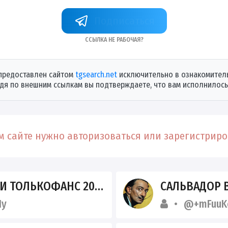
+6tMqctNp4n01NWRi
Ссылка не рабочая?
предоставлен сайтом
tgsearch.net
исключительно в ознакомитель
дя по внешним ссылкам вы подтверждаете, что вам исполнилось 
 сайте нужно авторизоваться или зарегистриров
 ТОЛЬКОФАНС 2026
САЛЬВАДОР В 
Iy
@+mFuuKe