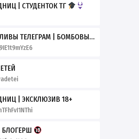
НИЦ | СТУДЕНТОК ТГ
ЛЕГРАМ | БОМБОВЫЙ ПРИВАТ АЛЬТУШЕК И ШКОДНИЦ
IE1t9mYzE6
ДЕТЕЙ
yadetei
НИЦ | ЭКСКЛЮЗИВ 18+
FhFvI1NThi
В БЛОГЕРШ