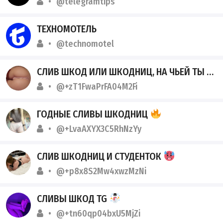
@telegramtips
ТЕХНОМОТЕЛЬ
@technomotel
СЛИВ ШКОД ИЛИ ШКОДНИЦ, НА ЧЬЕЙ ТЫ СТОРОНЕ?
@+zT1FwaPrFA04M2Fi
ГОДНЫЕ СЛИВЫ ШКОДНИЦ
@+LvaAXYX3C5RhNzYy
СЛИВ ШКОДНИЦ И СТУДЕНТОК
@+p8x8S2Mw4xwzMzNi
СЛИВЫ ШКОД TG
@+tn60qp04bxU5MjZi