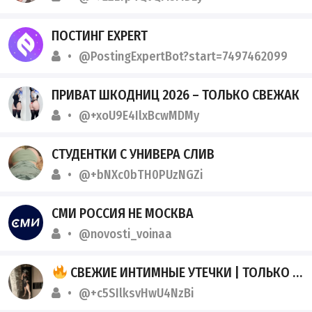
ПОСТИНГ EXPERT
@PostingExpertBot?start=7497462099
ПРИВАТ ШКОДНИЦ 2026 – ТОЛЬКО СВЕЖАК
@+xoU9E4IlxBcwMDMy
СТУДЕНТКИ С УНИВЕРА СЛИВ
@+bNXc0bTH0PUzNGZi
СМИ РОССИЯ НЕ МОСКВА
@novosti_voinaa
СВЕЖИЕ ИНТИМНЫЕ УТЕЧКИ | ТОЛЬКО 2026
@+c5SIlksvHwU4NzBi