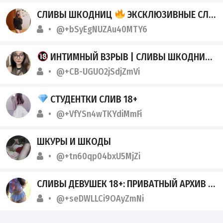
СЛИВЫ ШКОДНИЦ
ЭКСКЛЮЗИВНЫЕ СЛИВЫ СТУДЕНТОК
@+bSyEgNUZAu40MTY6
ИНТИМНЫЙ ВЗРЫВ | СЛИВЫ ШКОДНИЦ И ТЯНОК
@+CB-UGUO2jSdjZmVi
СТУДЕНТКИ СЛИВ 18+
@+VfYSn4wTKYdiMmFi
ШКУРЫ И ШКОДЫ
@+tn60qp04bxU5MjZi
СЛИВЫ ДЕВУШЕК 18+: ПРИВАТНЫЙ АРХИВ & СВЕЖАК 2026
@+seDWLLCi9OAyZmNi