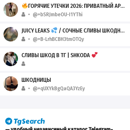
ГОРЯЧИЕ УТЕЧКИ 2026: ПРИВАТНЫЙ АРХИВ ТЕЛЕГРАМ
@+bSRJmbeOU-I1YThi
JUICY LEAKS
/ СОЧНЫЕ СЛИВЫ ШКОДНИЦ
@+B-LrhBCBH3tmOTQy
СЛИВЫ ШКОД В ТГ | SHKODA
ШКОДНИЦЫ
@+qUXYkBgQaQA3YzEy
— удобный независимый каталог Telegram-