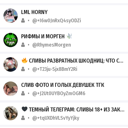
LML HORNY
@+I6w0JnRxQ4syODZi
РИФМЫ И МОРГЕН
@RhymesMorgen
СЛИВЫ РАЗВРАТНЫХ ШКОДНИЦ: ЧТО СКРЫВАЮТ ИХ ТЕЛЕФОНЫ
@+T23ju-Sjx8BmY2Ri
СЛИВ ФОТО И ГОЛЫХ ДЕВУШЕК ТГК
@+J2Ut0UYBOyZmOGM6
ТЕМНЫЙ ТЕЛЕГРАМ: СЛИВЫ 18+ ИЗ ЗАКРЫТЫХ АРХИВОВ
@+tqUXDhVLSvYyYjky