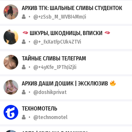
АРХИВ ТГК: ШАЛЬНЫЕ СЛИВЫ СТУДЕНТОК
@+zSsb_M_WVBI4MmJi
ШКУРЫ, ШКОДНИЦЫ, ВПИСКИ
@+_FxXatFpCUk4ZTVi
ТАЙНЫЕ СЛИВЫ ТЕЛЕГРАМ
@+4yKfe_IPThJiZjli
АРХИВ ДАШИ ДОШИК | ЭКСКЛЮЗИВ
@doshikprivat
ТЕХНОМОТЕЛЬ
@technomotel