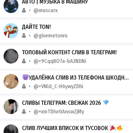
АВТО | МУЗЫКА В МАШИНУ
@muscarx
ДАЙТЕ TON!
@givemetonru
ТОПОВЫЙ КОНТЕНТ СЛИВ В ТЕЛЕГРАМ!
@+9CqqBO7a-bA3NDNi
УДАЛЁНКА СЛИВ ИЗ ТЕЛЕФОНА ШКОДНИЦЫ
@+VNld_C-H6ywyZDhi
СЛИВЫ ТЕЛЕГРАМ: СВЕЖАК 2026
@+xmTDIvr0AnswZjMy
СЛИВ ЛУЧШИХ ВПИСОК И ТУСОВОК