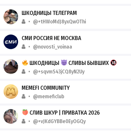
ШКОДНИЦЫ ТЕЛЕГРАМ
@+tHWoMdJ8yxQwOThi
СМИ РОССИЯ НЕ МОСКВА
@novosti_voinaa
ШКОДНИЦЫ
СЛИВЫ БЫВШИХ
@+sqvmS43jCQ8yN2Uy
MEMEFI COMMUNITY
@memeficlub
СЛИВ ШКУР | ПРИВАТКА 2026
@+vJKdGYBBe0EyOGQy