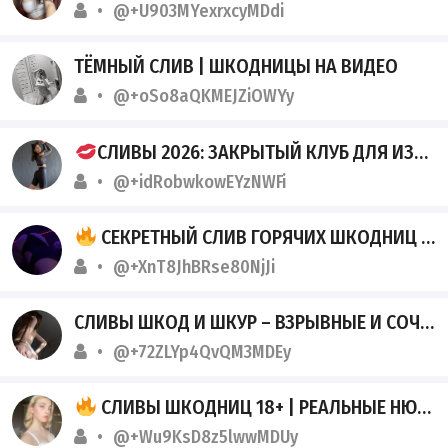
@+U903MYexrxcyMDdi
ТЁМНЫЙ СЛИВ | ШКОДНИЦЫ НА ВИДЕО
@+oSo8aQKMEJZiOWYy
СЛИВЫ 2026: ЗАКРЫТЫЙ КЛУБ ДЛЯ ИЗБРАННЫХ
@+idRobwkowEYzNWFi
СЕКРЕТНЫЙ СЛИВ ГОРЯЧИХ ШКОДНИЦ 18+
@+XnT8JhBRse80NjJi
СЛИВЫ ШКОД И ШКУР – ВЗРЫВНЫЕ И СОЧНЫЕ
@+72ZLYp4QvQM3MDEy
СЛИВЫ ШКОДНИЦ 18+ | РЕАЛЬНЫЕ НЮДСЫ И ГОРЯЧИЕ МАТЕРИАЛЫ САМЫЕ ГОРЯЧИЕ И СВЕЖИЕ СЛИВЫ ШКОДНИЦ С РЕАЛЬНЫМИ НЮДСАМИ
@+Wu9KsD8z5lwwMDUy