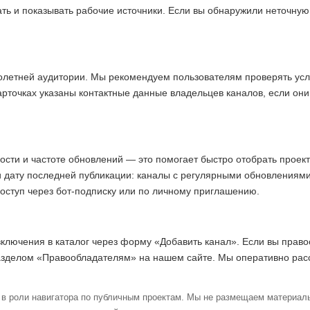
ать и показывать рабочие источники. Если вы обнаружили неточну
олетней аудитории. Мы рекомендуем пользователям проверять усл
арточках указаны контактные данные владельцев каналов, если они
ости и частоте обновлений — это помогает быстро отобрать прое
и дату последней публикации: каналы с регулярными обновлениям
доступ через бот-подписку или по личному приглашению.
включения в каталог через форму «Добавить канал». Если вы право
азделом «Правообладателям» на нашем сайте. Мы оперативно ра
в роли навигатора по публичным проектам. Мы не размещаем материалы