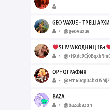
GEO VAXUE - ТРЕШ АРХ
@geovaxue
SLIV WКОДНИЦ 18+
@+HXdc9Cj0BqxhNm
ОРНОГРАФИЯ
@+tn60qp04bxU5MjZ
BAZA
@bazabazon