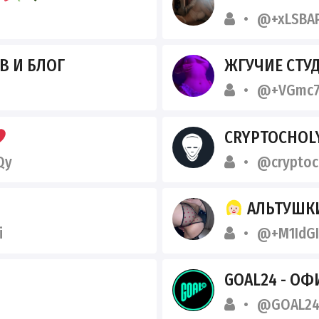
@+xLSBA
ИВ И БЛОГ
ЖГУЧИЕ СТУД
@+VGmc7
CRYPTOCHOL
Qy
@cryptoc
АЛЬТУШКИ
i
@+M1IdGI
GOAL24 - О
@GOAL24