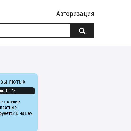
Авторизация
ивы лютых
вы ТГ +18
е громкие
риватные
рунета? В нашем