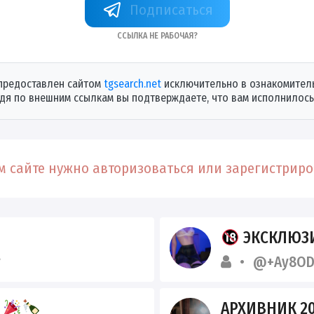
+_o3k_GiW2DY0N2Zi
Ссылка не рабочая?
предоставлен сайтом
tgsearch.net
исключительно в ознакомитель
дя по внешним ссылкам вы подтверждаете, что вам исполнилось 
 сайте нужно авторизоваться или зарегистриров
ЭКСКЛЮЗИВН
y
@+Ay8OD
Y
АРХИВНИК 20