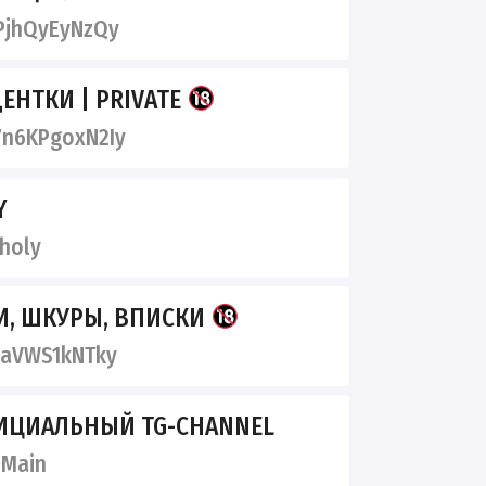
PjhQyEyNzQy
ЕНТКИ | PRIVATE
n6KPgoxN2Iy
Y
holy
, ШКУРЫ, ВПИСКИ
aVWS1kNTky
ФИЦИАЛЬНЫЙ TG-CHANNEL
Main