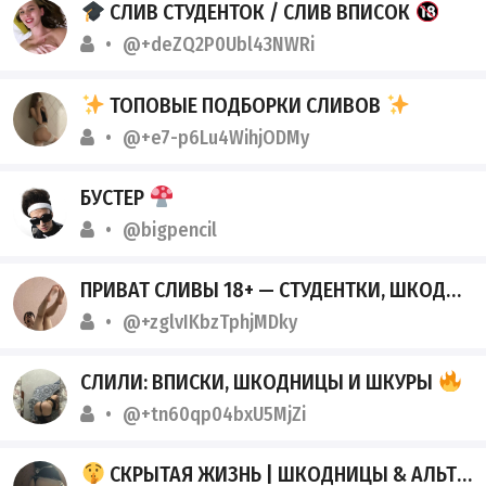
СЛИВ СТУДЕНТОК / СЛИВ ВПИСОК
@+deZQ2P0Ubl43NWRi
ТОПОВЫЕ ПОДБОРКИ СЛИВОВ
@+e7-p6Lu4WihjODMy
БУСТЕР
@bigpencil
ПРИВАТ СЛИВЫ 18+ — СТУДЕНТКИ, ШКОДНИЦЫ, АЛЬТУШКИ
@+zglvIKbzTphjMDky
СЛИЛИ: ВПИСКИ, ШКОДНИЦЫ И ШКУРЫ
@+tn60qp04bxU5MjZi
СКРЫТАЯ ЖИЗНЬ | ШКОДНИЦЫ & АЛЬТУШКИ