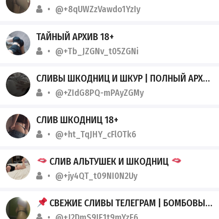
@+8qUWZzVawdo1YzIy
ТАЙНЫЙ АРХИВ 18+
@+Tb_JZGNv_t05ZGNi
СЛИВЫ ШКОДНИЦ И ШКУР | ПОЛНЫЙ АРХИВ НЮ
@+ZIdG8PQ-mPAyZGMy
СЛИВ ШКОДНИЦ 18+
@+ht_TqJHY_cFlOTk6
СЛИВ АЛЬТУШЕК И ШКОДНИЦ
@+jy4QT_t09NI0N2Uy
СВЕЖИЕ СЛИВЫ ТЕЛЕГРАМ | БОМБОВЫЙ ПРИВАТ АЛЬТУШЕК И ШКОДНИЦ
@+J2DmS9IE1t9mYzE6